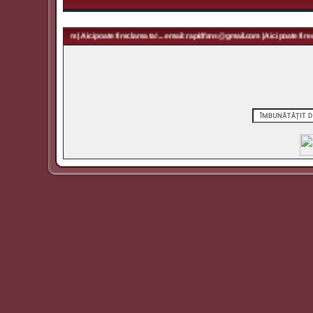
 rapidfans@gmail.com | Aici poate fi reclama ta! ... email: rapidfans@gmail.com | Aici poate fi recl