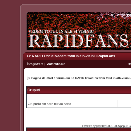
Fc RAPID Oficial vedem totul in alb-visiniu RapidFans
Înregistrare
|
Autentificare
R
Pagina de start a forumului Fc RAPID Oficial vedem totul in alb-visin
Grupuri
Grupurile din care nu fac parte
Powered by
phpBB
© 2001, 2005 phpBB Grou