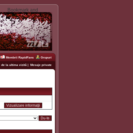
Membrii RapidFans
Grupuri
 de la ultima vizită
|
Mesaje private