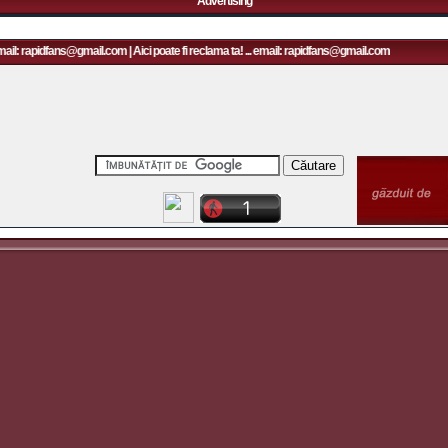
Advertising
ail: rapidfans@gmail.com | Aici poate fi reclama ta! ... email: rapidfans@gmail.com