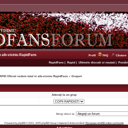
n alb-visiniu RapidFans
Profil
FAQ
Căutare
RapidFans
|
Rapid
|
Ultimele discutii si noutati
|
Postări
APID Oficial vedem totul in alb-visiniu RapidFans
»
Grupuri
Aderaţi la un grup
Mergi direct la:
Powered by
phpBB
© 2001, 2005 phpBB Group | Varianta în limba română:
Romanian phpBB online community