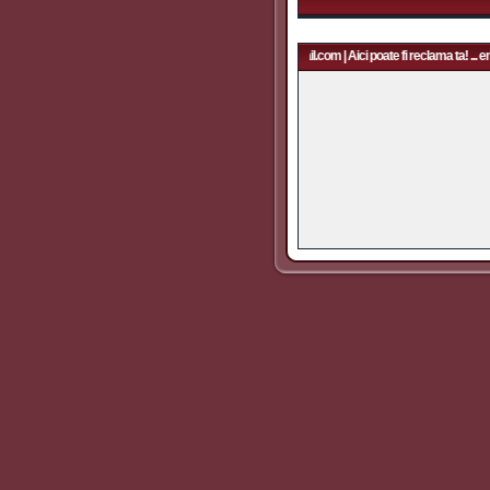
Aici poate fi reclama ta! ... email: rapidfans@gmail.com | Aici poate fi reclama ta! ... em