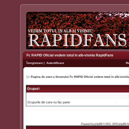
Fc RAPID Oficial vedem totul in alb-visiniu RapidFans
Înregistrare
|
Autentificare
R
Pagina de start a forumului Fc RAPID Oficial vedem totul in alb-visin
Grupuri
Grupurile din care nu fac parte
Powered by
phpBB
© 2001, 2005 phpBB Grou