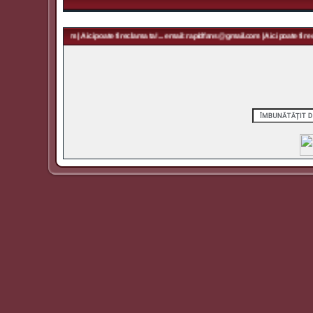
rapidfans@gmail.com | Aici poate fi reclama ta! ... email: rapidfans@gmail.com | Aici poate fi recl