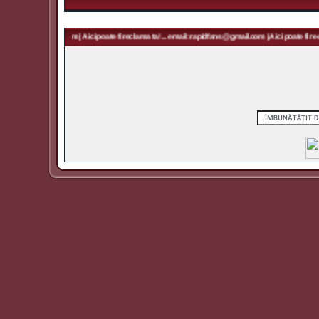
 rapidfans@gmail.com | Aici poate fi reclama ta! ... email: rapidfans@gmail.com | Aici poate fi recl