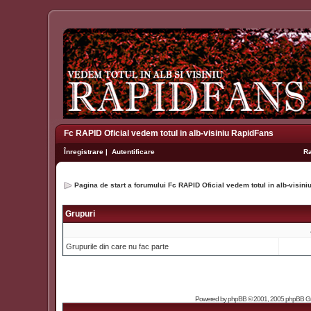
Fc RAPID Oficial vedem totul in alb-visiniu RapidFans
Înregistrare
|
Autentificare
R
Pagina de start a forumului Fc RAPID Oficial vedem totul in alb-visin
Grupuri
Grupurile din care nu fac parte
Powered by
phpBB
© 2001, 2005 phpBB Grou