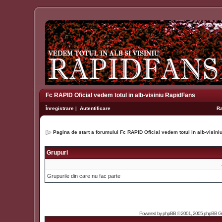
Fc RAPID Oficial vedem totul in alb-visiniu RapidFans
Înregistrare
|
Autentificare
R
Pagina de start a forumului Fc RAPID Oficial vedem totul in alb-visin
Grupuri
Grupurile din care nu fac parte
Powered by
phpBB
© 2001, 2005 phpBB Grou