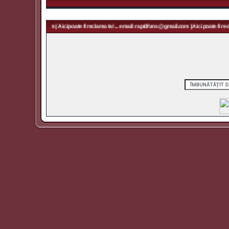
rapidfans@gmail.com | Aici poate fi reclama ta! ... email: rapidfans@gmail.com | Aici poate fi recl