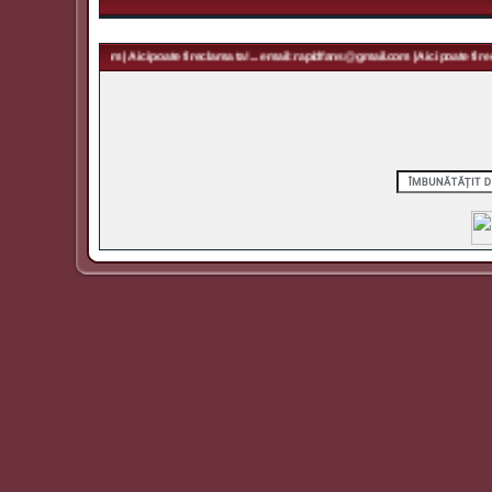
 rapidfans@gmail.com | Aici poate fi reclama ta! ... email: rapidfans@gmail.com | Aici poate fi recl