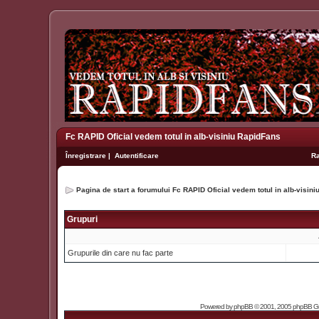
Fc RAPID Oficial vedem totul in alb-visiniu RapidFans
Înregistrare
|
Autentificare
R
Pagina de start a forumului Fc RAPID Oficial vedem totul in alb-visin
Grupuri
Grupurile din care nu fac parte
Powered by
phpBB
© 2001, 2005 phpBB Grou