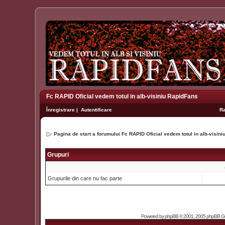
Fc RAPID Oficial vedem totul in alb-visiniu RapidFans
Înregistrare
|
Autentificare
R
Pagina de start a forumului Fc RAPID Oficial vedem totul in alb-visin
Grupuri
Grupurile din care nu fac parte
Powered by
phpBB
© 2001, 2005 phpBB Grou