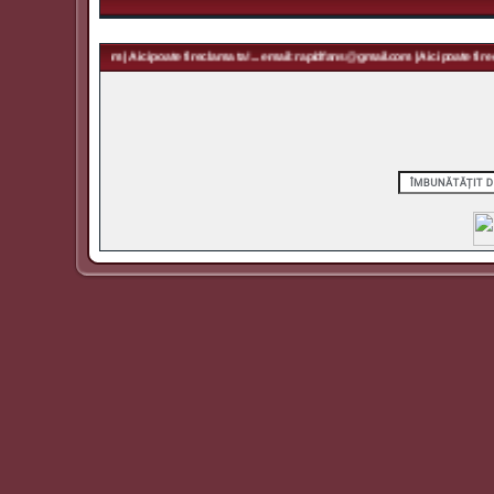
 rapidfans@gmail.com | Aici poate fi reclama ta! ... email: rapidfans@gmail.com | Aici poate fi recl