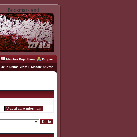
Membrii RapidFans
Grupuri
 de la ultima vizită
|
Mesaje private