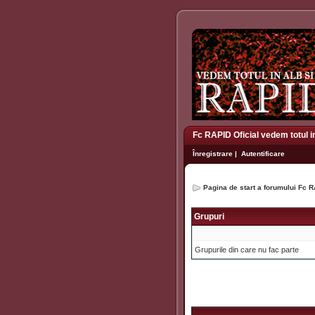
Fc RAPID Oficial vedem totul i
Înregistrare
|
Autentificare
Pagina de start a forumului Fc R
Grupuri
Grupurile din care nu fac parte