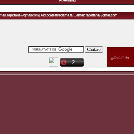
Advertising
mail: rapidfans@gmail.com | Aici poate fi reclama ta! ... email: rapidfans@gmail.com