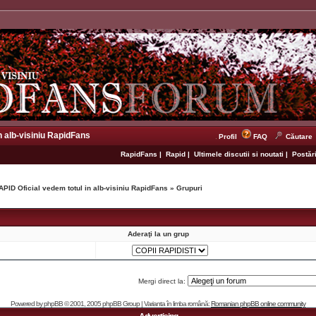
n alb-visiniu RapidFans
Profil
FAQ
Căutare
RapidFans
|
Rapid
|
Ultimele discutii si noutati
|
Postări
APID Oficial vedem totul in alb-visiniu RapidFans
»
Grupuri
Aderaţi la un grup
Mergi direct la:
Powered by
phpBB
© 2001, 2005 phpBB Group | Varianta în limba română:
Romanian phpBB online community