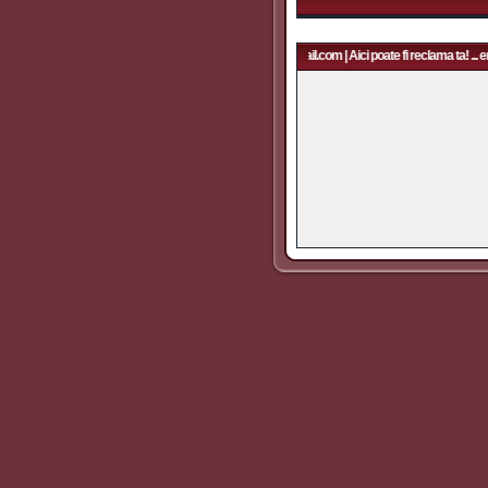
Aici poate fi reclama ta! ... email: rapidfans@gmail.com | Aici poate fi reclama ta! ... e