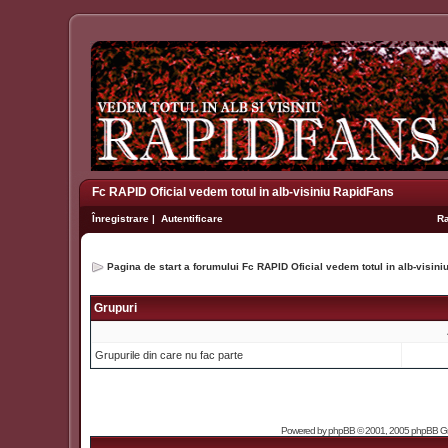
Fc RAPID Oficial vedem totul in alb-visiniu RapidFans
Înregistrare
|
Autentificare
R
Pagina de start a forumului Fc RAPID Oficial vedem totul in alb-visin
Grupuri
Grupurile din care nu fac parte
Powered by
phpBB
© 2001, 2005 phpBB Grou