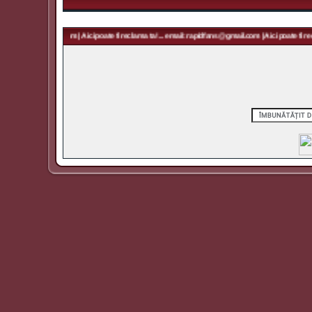
 rapidfans@gmail.com | Aici poate fi reclama ta! ... email: rapidfans@gmail.com | Aici poate fi recl