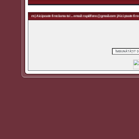
 rapidfans@gmail.com | Aici poate fi reclama ta! ... email: rapidfans@gmail.com | Aici poate fi recl