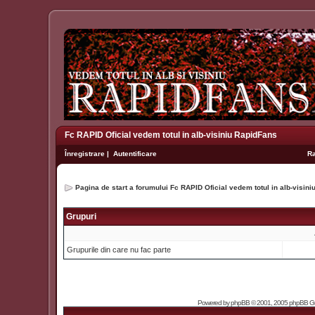
Fc RAPID Oficial vedem totul in alb-visiniu RapidFans
Înregistrare
|
Autentificare
R
Pagina de start a forumului Fc RAPID Oficial vedem totul in alb-visin
Grupuri
Grupurile din care nu fac parte
Powered by
phpBB
© 2001, 2005 phpBB Grou