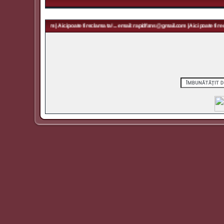
 rapidfans@gmail.com | Aici poate fi reclama ta! ... email: rapidfans@gmail.com | Aici poate fi recl