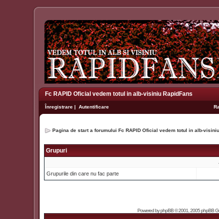
Fc RAPID Oficial vedem totul in alb-visiniu RapidFans
Înregistrare
|
Autentificare
R
Pagina de start a forumului Fc RAPID Oficial vedem totul in alb-visin
Grupuri
Grupurile din care nu fac parte
Powered by
phpBB
© 2001, 2005 phpBB Grou