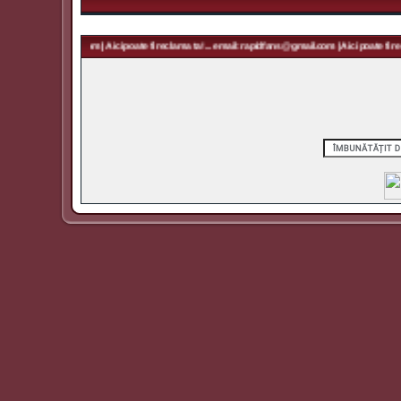
 rapidfans@gmail.com | Aici poate fi reclama ta! ... email: rapidfans@gmail.com | Aici poate fi recl