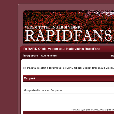
Fc RAPID Oficial vedem totul in alb-visiniu RapidFans
Înregistrare
|
Autentificare
R
Pagina de start a forumului Fc RAPID Oficial vedem totul in alb-visin
Grupuri
Grupurile din care nu fac parte
Powered by
phpBB
© 2001, 2005 phpBB Grou