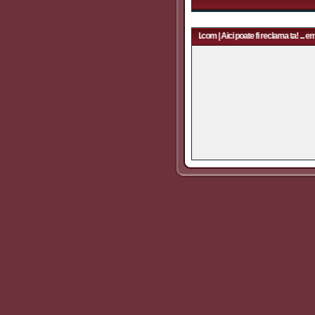
Aici poate fi reclama ta! ... email: rapidfans@gmail.com | Aici poate fi reclama ta! ... em