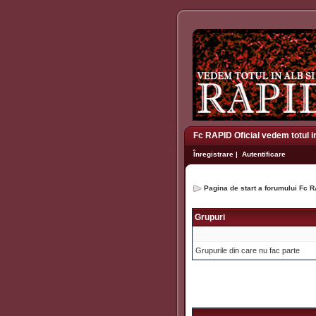
Fc RAPID Oficial vedem totul i
Înregistrare
|
Autentificare
Pagina de start a forumului Fc R
Grupuri
Grupurile din care nu fac parte