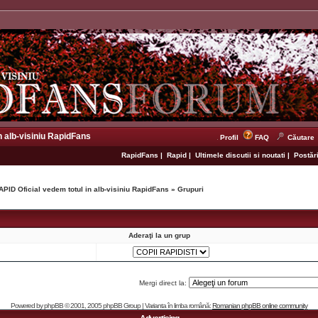
n alb-visiniu RapidFans
Profil
FAQ
Căutare
RapidFans
|
Rapid
|
Ultimele discutii si noutati
|
Postări
APID Oficial vedem totul in alb-visiniu RapidFans
»
Grupuri
Aderaţi la un grup
Mergi direct la:
Powered by
phpBB
© 2001, 2005 phpBB Group | Varianta în limba română:
Romanian phpBB online community