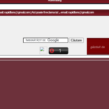
Advertising
ail: rapidfans@gmail.com | Aici poate fi reclama ta! ... email: rapidfans@gmail.com