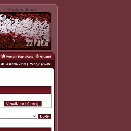
Membrii RapidFans
Grupuri
 de la ultima vizită
|
Mesaje private