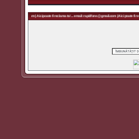
 rapidfans@gmail.com | Aici poate fi reclama ta! ... email: rapidfans@gmail.com | Aici poate fi recl