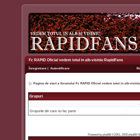
Fc RAPID Oficial vedem totul in alb-visiniu RapidFans
Înregistrare
|
Autentificare
R
Pagina de start a forumului Fc RAPID Oficial vedem totul in alb-visin
Grupuri
Grupurile din care nu fac parte
Powered by
phpBB
© 2001, 2005 phpBB Grou