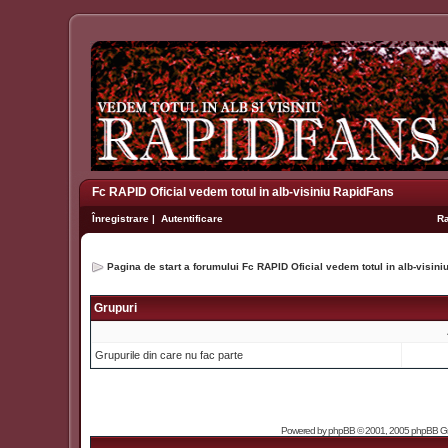
Fc RAPID Oficial vedem totul in alb-visiniu RapidFans
Înregistrare
|
Autentificare
R
Pagina de start a forumului Fc RAPID Oficial vedem totul in alb-visin
Grupuri
Grupurile din care nu fac parte
Powered by
phpBB
© 2001, 2005 phpBB Grou