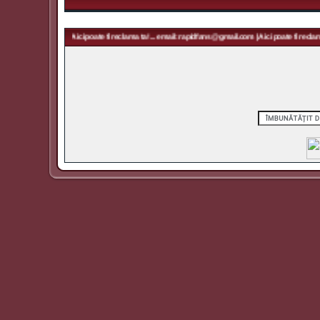
pidfans@gmail.com | Aici poate fi reclama ta! ... email: rapidfans@gmail.com | Aici poate fi reclama