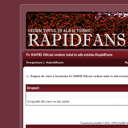
Fc RAPID Oficial vedem totul in alb-visiniu RapidFans
Înregistrare
|
Autentificare
R
Pagina de start a forumului Fc RAPID Oficial vedem totul in alb-visin
Grupuri
Grupurile din care nu fac parte
Powered by
phpBB
© 2001, 2005 phpBB Grou