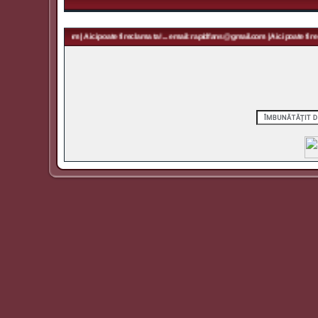
 rapidfans@gmail.com | Aici poate fi reclama ta! ... email: rapidfans@gmail.com | Aici poate fi rec