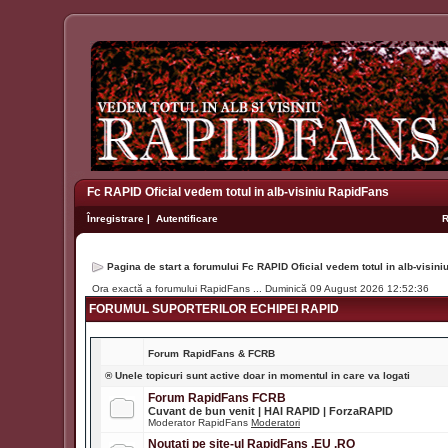
Fc RAPID Oficial vedem totul in alb-visiniu RapidFans
Înregistrare
|
Autentificare
Pagina de start a forumului Fc RAPID Oficial vedem totul in alb-visin
Ora exactă a forumului RapidFans ... Duminică 09 August 2026 12:52:36
FORUMUL SUPORTERILOR ECHIPEI RAPID
Forum
RapidFans & FCRB
® Unele topicuri sunt active doar in momentul in care va logati
Forum RapidFans FCRB
Cuvant de bun venit | HAI RAPID | ForzaRAPID
Moderator RapidFans
Moderatori
Noutati pe site-ul RapidFans .EU .RO