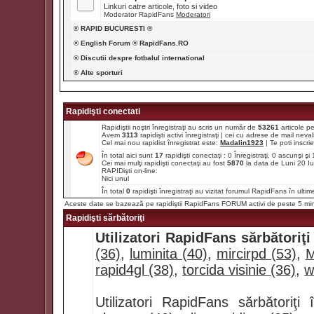
Linkuri catre articole, foto si video
Moderator RapidFans
Moderatori
® RAPID BUCURESTI ®
® English Forum ® RapidFans.RO
® Discutii despre fotbalul international
® Alte sporturi
Rapidişti conectati
Rapidiştii noştri înregistraţi au scris un număr de
53261
articole p
Avem
3113
rapidişti activi înregistraţi | cei cu adrese de mail ne
Cel mai nou rapidist înregistrat este:
Madalin1923
| Te poti inscrie 
În total aici sunt
17
rapidişti conectaţi : 0 Înregistraţi, 0 ascunşi ş
Cei mai mulţi rapidişti conectaţi au fost
5870
la data de Luni 20 I
RAPIDişti on-line:
Nici unul
În total
0
rapidişti înregistraţi au vizitat forumul RapidFans în ultim
Aceste date se bazează pe rapidiştii RapidFans FORUM activi de peste 5 mi
Rapidişti sărbătoriţi
Utilizatori RapidFans sărbătoriţi
(36)
,
luminita (40)
,
mircirpd (53)
,
M
rapid4gl (38)
,
torcida visinie (36)
,
w
Utilizatori RapidFans sărbătoriţ