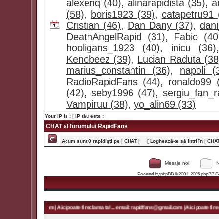
alexenq (40)
,
alinarapidista (35)
,
a
(58)
,
boris1923 (39)
,
catapetru91 
Cristian (46)
,
Dan Dany (37)
,
dan
DeathAngelRapid (31)
,
Fabio (40
hooligans_1923 (40)
,
inicu (36)
Kenobeez (39)
,
Lucian Raduta (38
marius_constantin (36)
,
napoli (
RadioRapidFans (44)
,
ronaldo99 
(42)
,
seby1996 (47)
,
sergiu_fan_r
Vampiruu (38)
,
yo_alin69 (33)
Your IP is :
| IP tău este :
CHAT al forumului RapidFans
Acum sunt 0 rapidişti pe | CHAT |
[
Loghează-te să intri în | CHAT 
Mesaje noi
N
Powered by
phpBB
© 2001, 2005 phpBB Grou
 rapidfans@gmail.com | Aici poate fi reclama ta! ... email: rapidfans@gmail.com | Aici poate fi recl