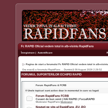
Fc RAPID Oficial vedem totul in alb-visiniu RapidFans
Înregistrare
|
Autentificare
Pagina de start a forumului Fc RAPID Oficial vedem totul in alb-visin
Ora exactă a forumului RapidFans ... Duminică 09 August 2026 2:29:52
FORUMUL SUPORTERILOR ECHIPEI RAPID
Forum
RapidFans & FCRB
® Unele topicuri sunt active doar in momentul in care va logati
Forum RapidFans FCRB
Cuvant de bun venit | HAI RAPID | ForzaRAPID
Moderator RapidFans
Moderatori
Noutati pe site-ul RapidFans .EU .RO