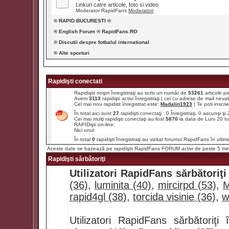
Linkuri catre articole, foto si video
Moderator RapidFans
Moderatori
® RAPID BUCURESTI ®
® English Forum ® RapidFans.RO
® Discutii despre fotbalul international
® Alte sporturi
Rapidişti conectati
Rapidiştii noştri înregistraţi au scris un număr de
53261
articole p
Avem
3113
rapidişti activi înregistraţi | cei cu adrese de mail ne
Cel mai nou rapidist înregistrat este:
Madalin1923
| Te poti inscrie 
În total aici sunt
27
rapidişti conectaţi : 0 Înregistraţi, 0 ascunşi ş
Cei mai mulţi rapidişti conectaţi au fost
5870
la data de Luni 20 I
RAPIDişti on-line:
Nici unul
În total
0
rapidişti înregistraţi au vizitat forumul RapidFans în ultim
Aceste date se bazează pe rapidiştii RapidFans FORUM activi de peste 5 mi
Rapidişti sărbătoriţi
Utilizatori RapidFans sărbătoriţi
(36)
,
luminita (40)
,
mircirpd (53)
,
M
rapid4gl (38)
,
torcida visinie (36)
,
w
Utilizatori RapidFans sărbătoriţ