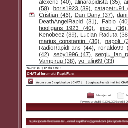
alexenq (40)
,
alinarapidista (35)
,
a
(58)
,
boris1923 (39)
,
catapetru91 
Cristian (46)
,
Dan Dany (37)
,
dan
DeathAngelRapid (31)
,
Fabio (40
hooligans_1923 (40)
,
inicu (36)
Kenobeez (39)
,
Lucian Raduta (38
marius_constantin (36)
,
napoli (
RadioRapidFans (44)
,
ronaldo99 
(42)
,
seby1996 (47)
,
sergiu_fan_r
Vampiruu (38)
,
yo_alin69 (33)
Your IP is :
| IP tău este :
CHAT al forumului RapidFans
Acum sunt 0 rapidişti pe | CHAT |
[
Loghează-te să intri în | CHAT 
Mesaje noi
N
Powered by
phpBB
© 2001, 2005 phpBB Grou
rapidfans@gmail.com | Aici poate fi reclama ta! ... email: rapidfans@gmail.com | Aici poate fi recl