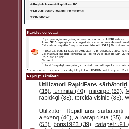
® English Forum ® RapidFans.RO
® Discutii despre fotbalul international
® Alte sporturi
Rapidişti conectati
Rapidiştii noştri înregistraţi au scris un număr de
53261
articole p
Avem
3113
rapidişti activi înregistraţi | cei cu adrese de mail ne
Cel mai nou rapidist înregistrat este:
Madalin1923
| Te poti inscrie 
În total aici sunt
31
rapidişti conectaţi : 0 Înregistraţi, 0 ascunşi ş
Cei mai mulţi rapidişti conectaţi au fost
5870
la data de Luni 20 I
RAPIDişti on-line:
Nici unul
În total
0
rapidişti înregistraţi au vizitat forumul RapidFans în ultim
Aceste date se bazează pe rapidiştii RapidFans FORUM activi de peste 5 mi
Rapidişti sărbătoriţi
Utilizatori RapidFans sărbătoriţi
(36)
,
luminita (40)
,
mircirpd (53)
,
M
rapid4gl (38)
,
torcida visinie (36)
,
w
Utilizatori RapidFans sărbătoriţ
alexenq (40)
,
alinarapidista (35)
,
a
(58)
,
boris1923 (39)
,
catapetru91 