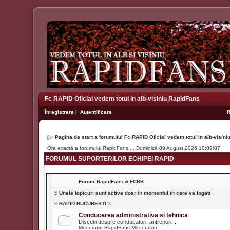
Fc RAPID Oficial vedem totul in alb-visiniu RapidFans
Înregistrare
|
Autentificare
Pagina de start a forumului Fc RAPID Oficial vedem totul in alb-visin
Ora exactă a forumului RapidFans ... Duminică 09 August 2026 10:09:07
FORUMUL SUPORTERILOR ECHIPEI RAPID
Forum
RapidFans & FCRB
® Unele topicuri sunt active doar in momentul in care va logati
® RAPID BUCURESTI ®
Conducerea administrativa si tehnica
Discutii despre conducatori, antrenori...
Moderator RapidFans
Moderatori