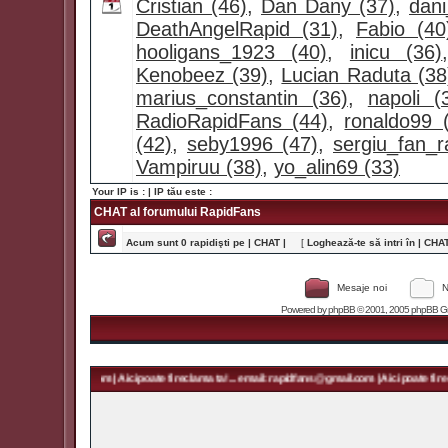
Cristian (46)
,
Dan Dany (37)
,
dan
DeathAngelRapid (31)
,
Fabio (40
hooligans_1923 (40)
,
inicu (36)
Kenobeez (39)
,
Lucian Raduta (38
marius_constantin (36)
,
napoli (
RadioRapidFans (44)
,
ronaldo99 
(42)
,
seby1996 (47)
,
sergiu_fan_r
Vampiruu (38)
,
yo_alin69 (33)
Your IP is :
| IP tău este :
CHAT al forumului RapidFans
Acum sunt 0 rapidişti pe | CHAT |
[
Loghează-te să intri în | CHAT 
Mesaje noi
N
Powered by
phpBB
© 2001, 2005 phpBB Grou
 rapidfans@gmail.com | Aici poate fi reclama ta! ... email: rapidfans@gmail.com | Aici poate fi recl