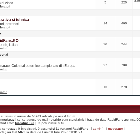
Sâm
5
220
o si video
eratori
ativa si tehnica
14
460
ri, antrenori...
eratori
O
pidFans.RO
20
244
nch, italian...
atori
tional
27
799
ainatate. Cele mai puternice campionate din Europa
atori
13
278
atori
aţi au scris un număr de
53261
articole pe acest forum
i înregistraţi | cei cu adrese de mail nevalide sunt stersi zilnic | baza de date RapidFans are insa 
strat este:
Madalin1923
| Te poti inscrie si tu ...
ti conectaţi : 0 Înregistraţi, 0 ascunşi şi 11 vizitatori RapidFans [
admin
] [
moderator
]
ectaţi au fost
5870
la data de Luni 20 Iulie 2026 20:01:24