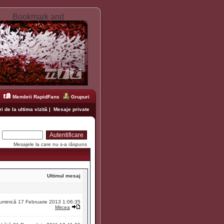
Membrii RapidFans
Grupuri
i de la ultima vizită
|
Mesaje private
:
Mesajele la care nu s-a răspuns
Ultimul mesaj
uminică 17 Februarie 2013 1:06:35
Mircea