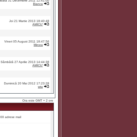
bătă 31 Decembrie 2011 12:41:00
Bianca
Joi 21 Martie 2013 18:40:48
AMICU'
Vineri 05 August 2011 18:47:56
Mircea
Sâmbătă 27 Aprilie 2013 14:44:38
AMICU'
Duminică 20 Mai 2012 17:23:28
wta
Ora este GMT + 2 ore
9000 adrese mail