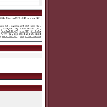
 (28)
,
Mirceea1923 (34)
,
rusnak (42)
,
ista (35)
,
ana3ana90 (36)
,
blitz (32)
,
)
,
Dany99 (38)
,
dany_insane (36)
,
,
JustRAPID (43)
,
juve (42)
,
K1n9p1n
PATyrK (41)
,
pelegrin (51)
,
pufy_rapid
)
,
seby1996 (47)
,
sergiu_fan_rapidist