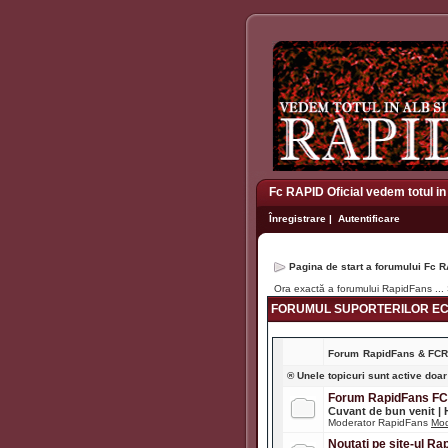
Fc RAPID Oficial vedem totul in
Înregistrare
|
Autentificare
Pagina de start a forumului Fc R
Ora exactă a forumului RapidFans ..
FORUMUL SUPORTERILOR ECH
Forum
RapidFans & FC
® Unele topicuri sunt active doar
Forum RapidFans F
Cuvant de bun venit |
Moderator RapidFans
Mod
Noutati pe site-ul R