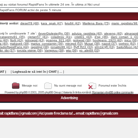
raţi au vizitat forumul RapidFans în ultimele 24 ore. În ultima zi
Nici unul
i RapidFans FORUM activi de peste 5 minute
toriţi astăzi:
diesel78 (48)
,
kara_spak (47)
,
liviu84 (42)
,
Marilena Bara (75)
,
mario_rapidistu'98
riţi în următoarele 7 zile`:
4everGiuleste@n (36)
,
adutza_rapidista (40)
,
alexenq (40)
,
alinarapid
,
catapetru91 (35)
,
ciprian57 (41)
,
coladinsv (41)
,
cristi01 (43)
,
d'sg (36)
,
dani_coman_1 (33
o (40)
,
florfr (43)
,
gdnrapid (43)
,
goanga_921 (49)
,
golrapid (36)
,
hooligans_1923 (40)
,
inicu (36)
ta (40)
,
makaveli (39)
,
marius_constantin (36)
,
mircirpd (53)
,
Musat (38)
,
napoli (37)
,
optheo (63)
,
adioRapidFans (44)
,
rapid4gl (38)
,
ronaldo99 (41)
,
Ryff R23 (33)
,
s0n1k>jR (33)
,
SailorMoon (42
ibi_tibi (37)
,
torcida visinie (36)
,
Vampiruu (38)
,
wta (36)
,
yo_alin69 (33)
HAT |
[
Loghează-te să intri în | CHAT | ...
]
Mesaje noi
Nu sunt mesaje noi
Forumul este închis
Powered by
phpBB
© 2001, 2005 phpBB Group | Varianta în limba română:
Romanian phpBB online community
Advertising
: rapidfans@gmail.com | Aici poate fi reclama ta! ... email: rapidfans@gmail.com