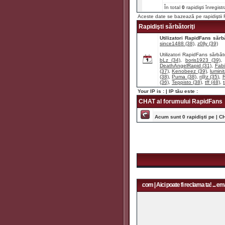
În total
0
rapidişti înregist
Aceste date se bazează pe rapidişti
Rapidişti sărbătoriţi
Utilizatori RapidFans sărbă
since1488 (38)
,
z0lly (39)
Utilizatori RapidFans sărbăto
bLz (34)
,
boris1923 (39)
DeathAngelRapid (31)
,
Fabi
(37)
,
Kenobeez (39)
,
lumini
(38)
,
Puma (38)
,
r@z (35)
,
R
(36)
,
Teppisto (38)
,
tff (48)
,
t
Your IP is :
| IP tău este :
CHAT al forumului RapidFans
Acum sunt 0 rapidişti pe | C
Aici poate fi reclama ta! ... email: rapidfans@gmail.com | Aici poate fi reclama ta! ... email