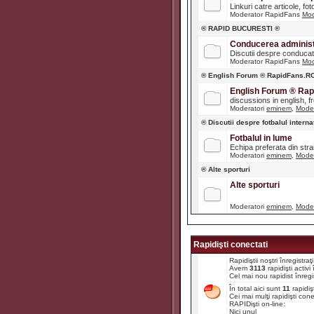
Linkuri catre articole, fot
Moderator RapidFans
Mod
® RAPID BUCURESTI ®
Conducerea administr
Discutii despre conducato
Moderator RapidFans
Mod
® English Forum ® RapidFans.R
English Forum ® Ra
discussions in english, fre
Moderatori
eminem
,
Moder
® Discutii despre fotbalul interna
Fotbalul in lume
Echipa preferata din str
Moderatori
eminem
,
Moder
® Alte sporturi
Alte sporturi
Moderatori
eminem
,
Moder
Rapidişti conectati
Rapidiştii noştri înregistr
Avem
3113
rapidişti activ
Cel mai nou rapidist înregi
În total aici sunt
11
rapidiş
Cei mai mulţi rapidişti con
RAPIDişti on-line:
Nici unul