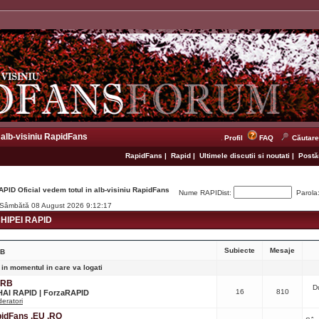
 alb-visiniu RapidFans
Profil
FAQ
Căutare
RapidFans
|
Rapid
|
Ultimele discutii si noutati
|
Postăr
APID Oficial vedem totul in alb-visiniu RapidFans
Nume RAPIDist:
Parola
. Sâmbătă 08 August 2026 9:12:17
IPEI RAPID
Subiecte
Mesaje
RB
 in momentul in care va logati
CRB
D
16
810
 HAI RAPID | ForzaRAPID
eratori
apidFans .EU .RO