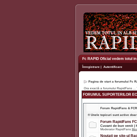
Fc RAPID Oficial vedem totul in
Înregistrare
|
Autentificare
Pagina de start a forumului Fc R
Ora exactă a forumului RapidFans ...
FORUMUL SUPORTERILOR ECH
Forum
RapidFans & FC
® Unele topicuri sunt active doar
Forum RapidFans F
Cuvant de bun venit |
Moderator RapidFans
Mod
Noutati pe site-ul R