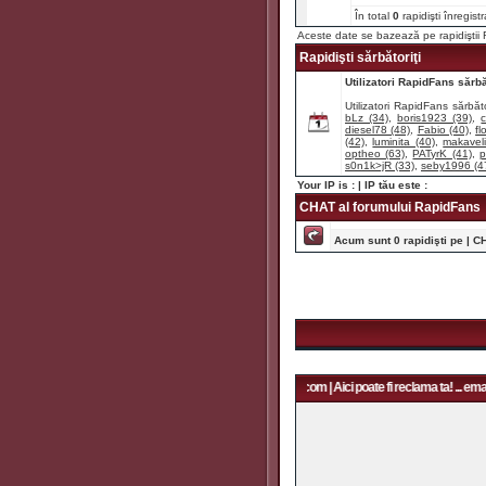
În total
0
rapidişti înregist
Aceste date se bazează pe rapidişti
Rapidişti sărbătoriţi
Utilizatori RapidFans sărbăt
Utilizatori RapidFans sărbăto
bLz (34)
,
boris1923 (39)
,
diesel78 (48)
,
Fabio (40)
,
fl
(42)
,
luminita (40)
,
makaveli
optheo (63)
,
PATyrK (41)
,
p
s0n1k>jR (33)
,
seby1996 (4
Your IP is :
| IP tău este :
CHAT al forumului RapidFans
Acum sunt 0 rapidişti pe | C
Aici poate fi reclama ta! ... email: rapidfans@gmail.com | Aici poate fi reclama ta! ... email