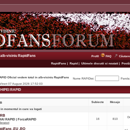
 alb-visiniu RapidFans
Profil
FAQ
Căutare
RapidFans
|
Rapid
|
Ultimele discutii si noutati
|
Postăr
APID Oficial vedem totul in alb-visiniu RapidFans
Nume RAPIDist:
Parola
 Vineri 07 August 2026 17:52:03
IPEI RAPID
Subiecte
Mesaje
RB
 in momentul in care va logati
CRB
D
16
810
 HAI RAPID | ForzaRAPID
eratori
apidFans .EU .RO