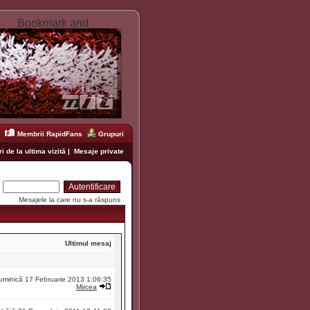
Membrii RapidFans
Grupuri
i de la ultima vizită
|
Mesaje private
:
Mesajele la care nu s-a răspuns
Ultimul mesaj
uminică 17 Februarie 2013 1:06:35
Mircea