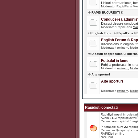
Linkuri catre articole, fot
Moderator RapidFans
Mod
® RAPID BUCURESTI ®
Conducerea administr
Discutii despre conducato
Moderator RapidFans
Mod
® English Forum ® RapidFans.R
English Forum ® Ra
discussions in english, fre
Moderatori
eminem
,
Moder
® Discutii despre fotbalul interna
Fotbalul in lume
Echipa preferata din str
Moderatori
eminem
,
Moder
® Alte sporturi
Alte sporturi
Moderatori
eminem
,
Moder
Rapidişti conectati
Rapidiştii noştri înregistr
Avem
3113
rapidişti activ
Cel mai nou rapidist înregi
În total aici sunt
23
rapidiş
Cei mai mulţi rapidişti con
RAPIDişti on-line:
Nici unul