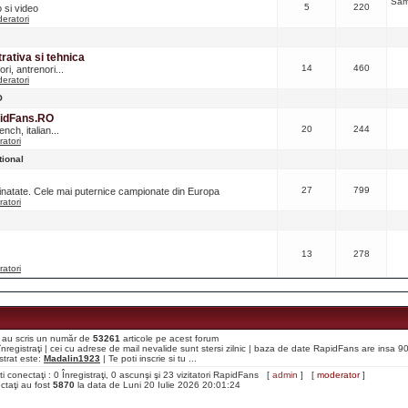
Sâm
5
220
o si video
eratori
ativa si tehnica
14
460
ri, antrenori...
eratori
O
pidFans.RO
20
244
nch, italian...
atori
tional
27
799
ainatate. Cele mai puternice campionate din Europa
atori
13
278
atori
aţi au scris un număr de
53261
articole pe acest forum
i înregistraţi | cei cu adrese de mail nevalide sunt stersi zilnic | baza de date RapidFans are insa 
strat este:
Madalin1923
| Te poti inscrie si tu ...
ti conectaţi : 0 Înregistraţi, 0 ascunşi şi 23 vizitatori RapidFans [
admin
] [
moderator
]
ectaţi au fost
5870
la data de Luni 20 Iulie 2026 20:01:24