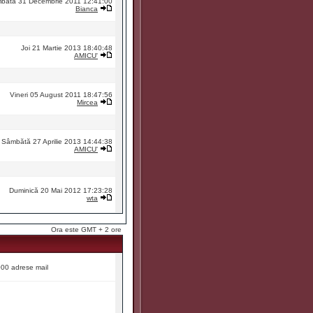
bătă 31 Decembrie 2011 12:41:00
Bianca
Joi 21 Martie 2013 18:40:48
AMICU'
Vineri 05 August 2011 18:47:56
Mircea
Sâmbătă 27 Aprilie 2013 14:44:38
AMICU'
Duminică 20 Mai 2012 17:23:28
wta
Ora este GMT + 2 ore
9000 adrese mail