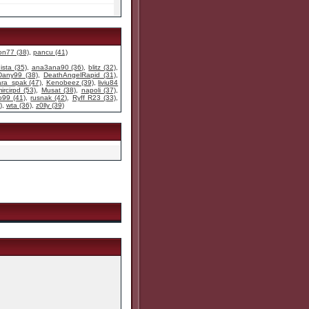
n77 (38)
,
pancu (41)
ista (35)
,
ana3ana90 (36)
,
blitz (32)
,
Dany99 (38)
,
DeathAngelRapid (31)
,
ara_spak (47)
,
Kenobeez (39)
,
liviu84
ircirpd (53)
,
Musat (38)
,
napoli (37)
,
o99 (41)
,
rusnak (42)
,
Ryff R23 (33)
,
)
,
wta (36)
,
z0lly (39)