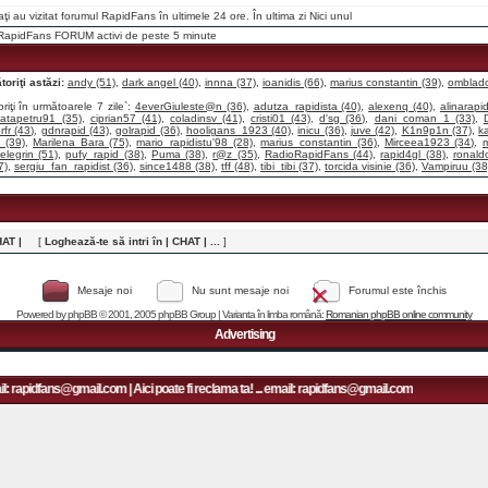
raţi au vizitat forumul RapidFans în ultimele 24 ore. În ultima zi
Nici unul
i RapidFans FORUM activi de peste 5 minute
oriţi astăzi:
andy (51)
,
dark angel (40)
,
innna (37)
,
ioanidis (66)
,
marius constantin (39)
,
omblado
riţi în următoarele 7 zile`:
4everGiuleste@n (36)
,
adutza_rapidista (40)
,
alexenq (40)
,
alinarapid
catapetru91 (35)
,
ciprian57 (41)
,
coladinsv (41)
,
cristi01 (43)
,
d'sg (36)
,
dani_coman_1 (33)
,
orfr (43)
,
gdnrapid (43)
,
golrapid (36)
,
hooligans_1923 (40)
,
inicu (36)
,
juve (42)
,
K1n9p1n (37)
,
k
 (39)
,
Marilena Bara (75)
,
mario_rapidistu'98 (28)
,
marius_constantin (36)
,
Mirceea1923 (34)
,
m
elegrin (51)
,
pufy_rapid (38)
,
Puma (38)
,
r@z (35)
,
RadioRapidFans (44)
,
rapid4gl (38)
,
ronald
7)
,
sergiu_fan_rapidist (36)
,
since1488 (38)
,
tff (48)
,
tibi_tibi (37)
,
torcida visinie (36)
,
Vampiruu (38
HAT |
[
Loghează-te să intri în | CHAT | ...
]
Mesaje noi
Nu sunt mesaje noi
Forumul este închis
Powered by
phpBB
© 2001, 2005 phpBB Group | Varianta în limba română:
Romanian phpBB online community
Advertising
: rapidfans@gmail.com | Aici poate fi reclama ta! ... email: rapidfans@gmail.com