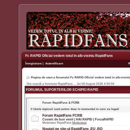
Fc RAPID Oficial vedem totul in alb-visiniu RapidFans
Înregistrare
|
Autentificare
Pagina de start a forumului Fc RAPID Oficial vedem totul in alb-visin
Ora exactă a forumului RapidFans ... Joi 06 August 2026 4:50:59
FORUMUL SUPORTERILOR ECHIPEI RAPID
Forum
RapidFans & FCRB
® Unele topicuri sunt active doar in momentul in care va logati
Forum RapidFans FCRB
Cuvant de bun venit | HAI RAPID | ForzaRAPID
Moderator RapidFans
Moderatori
Noutati pe site-ul RapidFans .EU .RO