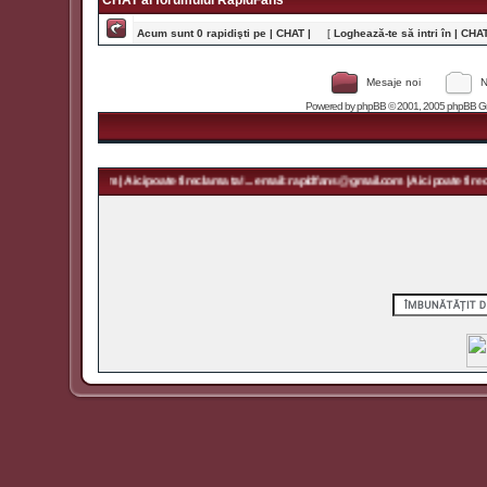
CHAT al forumului RapidFans
Acum sunt 0 rapidişti pe | CHAT |
[
Loghează-te să intri în | CHAT 
Mesaje noi
N
Powered by
phpBB
© 2001, 2005 phpBB Grou
rapidfans@gmail.com | Aici poate fi reclama ta! ... email: rapidfans@gmail.com | Aici poate fi recl