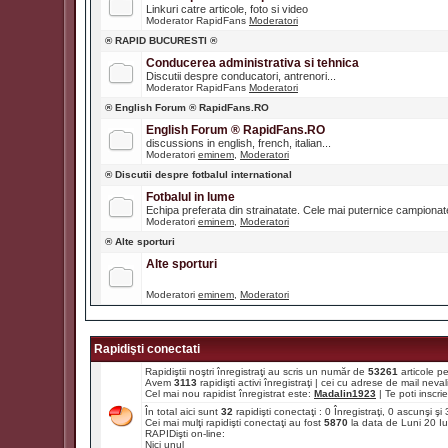
Linkuri catre articole, foto si video
Moderator RapidFans
Moderatori
® RAPID BUCURESTI ®
Conducerea administrativa si tehnica
Discutii despre conducatori, antrenori...
Moderator RapidFans
Moderatori
® English Forum ® RapidFans.RO
English Forum ® RapidFans.RO
discussions in english, french, italian...
Moderatori
eminem
,
Moderatori
® Discutii despre fotbalul international
Fotbalul in lume
Echipa preferata din strainatate. Cele mai puternice campiona
Moderatori
eminem
,
Moderatori
® Alte sporturi
Alte sporturi
Moderatori
eminem
,
Moderatori
Rapidişti conectati
Rapidiştii noştri înregistraţi au scris un număr de
53261
articole p
Avem
3113
rapidişti activi înregistraţi | cei cu adrese de mail ne
Cel mai nou rapidist înregistrat este:
Madalin1923
| Te poti inscrie 
În total aici sunt
32
rapidişti conectaţi : 0 Înregistraţi, 0 ascunşi ş
Cei mai mulţi rapidişti conectaţi au fost
5870
la data de Luni 20 I
RAPIDişti on-line:
Nici unul