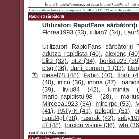
În total
0
rapidişti înregistraţi au vizitat forumul RapidFans în ultim
Aceste date se bazează pe rapidiştii RapidFans FORUM activi de peste 5 mi
Rapidişti sărbătoriţi
Utilizatori RapidFans sărbătoriţi
Florea1993 (33)
,
iulian7 (34)
,
LaurS
Utilizatori RapidFans sărbătoriţ
adutza_rapidista (40)
,
alexenq (40
blitz (32)
,
bLz (34)
,
boris1923 (39
d'sg (36)
,
dani_coman_1 (33)
,
Dan
diesel78 (48)
,
Fabio (40)
,
florfr (
(40)
,
inicu (36)
,
innna (37)
,
ioanidi
(39)
,
liviu84 (42)
,
luminita (
mario_rapidistu'98 (28)
,
mariu
Mirceea1923 (34)
,
mircirpd (53)
,
M
(41)
,
PATyrK (41)
,
pelegrin (51)
,
p
rapid4gl (38)
,
rusnak (42)
,
seby19
tff (48)
,
torcida visinie (36)
,
wta (36
Your IP is :
| IP tău este :