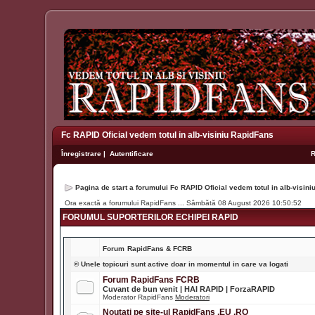
Fc RAPID Oficial vedem totul in alb-visiniu RapidFans
Înregistrare
|
Autentificare
Pagina de start a forumului Fc RAPID Oficial vedem totul in alb-visin
Ora exactă a forumului RapidFans ... Sâmbătă 08 August 2026 10:50:52
FORUMUL SUPORTERILOR ECHIPEI RAPID
Forum
RapidFans & FCRB
® Unele topicuri sunt active doar in momentul in care va logati
Forum RapidFans FCRB
Cuvant de bun venit | HAI RAPID | ForzaRAPID
Moderator RapidFans
Moderatori
Noutati pe site-ul RapidFans .EU .RO