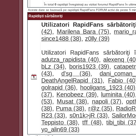
În total
0
rapidişti înregistraţi au vizitat forumul RapidFans în ultim
Aceste date se bazează pe rapidiştii RapidFans FORUM activi de peste 5 mi
Rapidişti sărbătoriţi
Utilizatori RapidFans sărbătoriţ
(42)
,
Marilena Bara (75)
,
mario_ra
since1488 (38)
,
z0lly (39)
Utilizatori RapidFans sărbătoriţ
adutza_rapidista (40)
,
alexenq (40
bLz (34)
,
boris1923 (39)
,
catapet
(43)
,
d'sg (36)
,
dani_coman
DeathAngelRapid (31)
,
Fabio (40
golrapid (36)
,
hooligans_1923 (40)
(37)
,
Kenobeez (39)
,
luminita (40)
(53)
,
Musat (38)
,
napoli (37)
,
opt
(38)
,
Puma (38)
,
r@z (35)
,
RadioR
R23 (33)
,
s0n1k>jR (33)
,
SailorMo
Teppisto (38)
,
tff (48)
,
tibi_tibi (3
yo_alin69 (33)