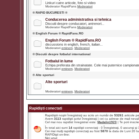
Linkuri catre articole, foto si video
Moderator RapidFans
Moderatori
® RAPID BUCURESTI ®
Conducerea administrativa si tehnica
Discutii despre conducatori, antrenori...
Moderator RapidFans
Moderatori
® English Forum ® RapidFans.RO
English Forum ® RapidFans.RO
discussions in english, french, italian...
Moderatori
eminem
,
Moderatori
® Discutii despre fotbalul international
Fotbalul in lume
Echipa preferata din strainatate. Cele mai puternice campiona
Moderatori
eminem
,
Moderatori
® Alte sporturi
Alte sporturi
Moderatori
eminem
,
Moderatori
Rapidişti conectati
Rapidiştii noştri înregistraţi au scris un număr de
53261
articole p
Avem
3113
rapidişti activi înregistraţi | cei cu adrese de mail ne
Cel mai nou rapidist înregistrat este:
Madalin1923
| Te poti inscrie 
În total aici sunt
14
rapidişti conectaţi : 0 Înregistraţi, 0 ascunşi ş
Cei mai mulţi rapidişti conectaţi au fost
5870
la data de Luni 20 I
RAPIDişti on-line:
Nici unul