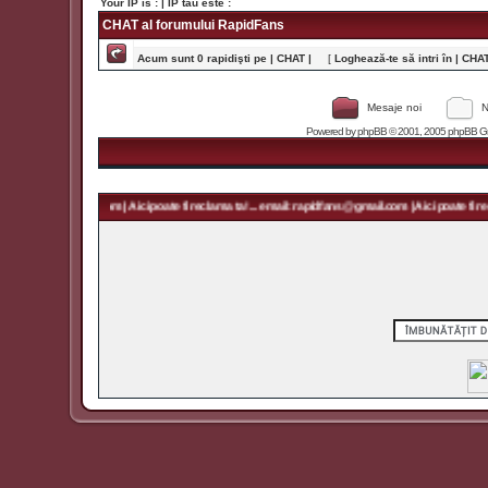
Your IP is :
| IP tău este :
CHAT al forumului RapidFans
Acum sunt 0 rapidişti pe | CHAT |
[
Loghează-te să intri în | CHAT 
Mesaje noi
N
Powered by
phpBB
© 2001, 2005 phpBB Grou
 rapidfans@gmail.com | Aici poate fi reclama ta! ... email: rapidfans@gmail.com | Aici poate fi recl