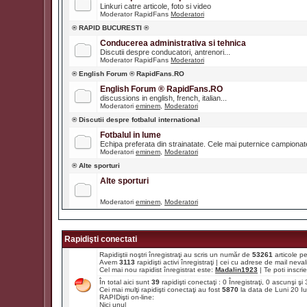
Linkuri catre articole, foto si video
Moderator RapidFans
Moderatori
® RAPID BUCURESTI ®
Conducerea administrativa si tehnica
Discutii despre conducatori, antrenori...
Moderator RapidFans
Moderatori
® English Forum ® RapidFans.RO
English Forum ® RapidFans.RO
discussions in english, french, italian...
Moderatori
eminem
,
Moderatori
® Discutii despre fotbalul international
Fotbalul in lume
Echipa preferata din strainatate. Cele mai puternice campiona
Moderatori
eminem
,
Moderatori
® Alte sporturi
Alte sporturi
Moderatori
eminem
,
Moderatori
Rapidişti conectati
Rapidiştii noştri înregistraţi au scris un număr de
53261
articole p
Avem
3113
rapidişti activi înregistraţi | cei cu adrese de mail ne
Cel mai nou rapidist înregistrat este:
Madalin1923
| Te poti inscrie 
În total aici sunt
39
rapidişti conectaţi : 0 Înregistraţi, 0 ascunşi ş
Cei mai mulţi rapidişti conectaţi au fost
5870
la data de Luni 20 I
RAPIDişti on-line:
Nici unul