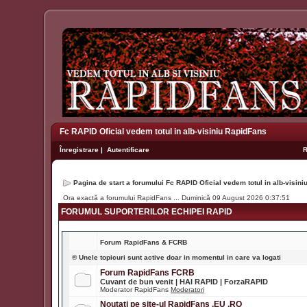
Fc RAPID Oficial vedem totul in alb-visiniu RapidFans
Înregistrare
|
Autentificare
Pagina de start a forumului Fc RAPID Oficial vedem totul in alb-visin
Ora exactă a forumului RapidFans ... Duminică 09 August 2026 0:37:51
FORUMUL SUPORTERILOR ECHIPEI RAPID
Forum
RapidFans & FCRB
® Unele topicuri sunt active doar in momentul in care va logati
Forum RapidFans FCRB
Cuvant de bun venit | HAI RAPID | ForzaRAPID
Moderator RapidFans
Moderatori
Noutati pe site-ul RapidFans .EU .RO