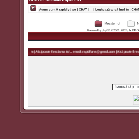
CHAT al forumului RapidFans
Acum sunt 0 rapidişti pe | CHAT |
[
Loghează-te să intri în | CHAT 
Mesaje noi
N
Powered by
phpBB
© 2001, 2005 phpBB Grou
rapidfans@gmail.com | Aici poate fi reclama ta! ... email: rapidfans@gmail.com | Aici poate fi recl