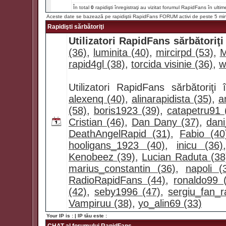
În total
0
rapidişti înregistraţi au vizitat forumul RapidFans în ultim
Aceste date se bazează pe rapidiştii RapidFans FORUM activi de peste 5 mi
Rapidişti sărbătoriţi
Utilizatori RapidFans sărbătoriţi
(36)
,
luminita (40)
,
mircirpd (53)
,
M
rapid4gl (38)
,
torcida visinie (36)
,
w
Utilizatori RapidFans sărbătoriţ
alexenq (40)
,
alinarapidista (35)
,
a
(58)
,
boris1923 (39)
,
catapetru91 
Cristian (46)
,
Dan Dany (37)
,
dan
DeathAngelRapid (31)
,
Fabio (40
hooligans_1923 (40)
,
inicu (36)
Kenobeez (39)
,
Lucian Raduta (38
marius_constantin (36)
,
napoli (
RadioRapidFans (44)
,
ronaldo99 
(42)
,
seby1996 (47)
,
sergiu_fan_r
Vampiruu (38)
,
yo_alin69 (33)
Your IP is :
| IP tău este :