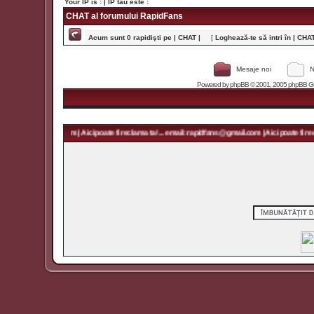
Your IP is :
| IP tău este :
CHAT al forumului RapidFans
Acum sunt 0 rapidişti pe | CHAT |
[
Loghează-te să intri în | CHAT 
Mesaje noi
N
Powered by
phpBB
© 2001, 2005 phpBB Grou
rapidfans@gmail.com | Aici poate fi reclama ta! ... email: rapidfans@gmail.com | Aici poate fi recl