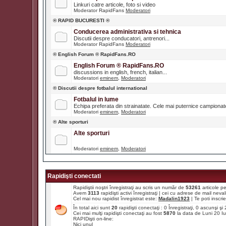
Linkuri catre articole, foto si video
Moderator RapidFans
Moderatori
® RAPID BUCURESTI ®
Conducerea administrativa si tehnica
Discutii despre conducatori, antrenori...
Moderator RapidFans
Moderatori
® English Forum ® RapidFans.RO
English Forum ® RapidFans.RO
discussions in english, french, italian...
Moderatori
eminem
,
Moderatori
® Discutii despre fotbalul international
Fotbalul in lume
Echipa preferata din strainatate. Cele mai puternice campiona
Moderatori
eminem
,
Moderatori
® Alte sporturi
Alte sporturi
Moderatori
eminem
,
Moderatori
Rapidişti conectati
Rapidiştii noştri înregistraţi au scris un număr de
53261
articole p
Avem
3113
rapidişti activi înregistraţi | cei cu adrese de mail ne
Cel mai nou rapidist înregistrat este:
Madalin1923
| Te poti inscrie 
În total aici sunt
20
rapidişti conectaţi : 0 Înregistraţi, 0 ascunşi ş
Cei mai mulţi rapidişti conectaţi au fost
5870
la data de Luni 20 I
RAPIDişti on-line:
Nici unul