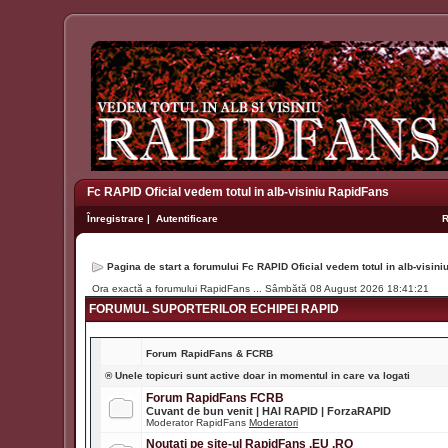
Fc RAPID Oficial vedem totul in alb-visiniu RapidFans
Înregistrare
|
Autentificare
Pagina de start a forumului Fc RAPID Oficial vedem totul in alb-visin
Ora exactă a forumului RapidFans ... Sâmbătă 08 August 2026 18:41:21
FORUMUL SUPORTERILOR ECHIPEI RAPID
Forum
RapidFans & FCRB
® Unele topicuri sunt active doar in momentul in care va logati
Forum RapidFans FCRB
Cuvant de bun venit | HAI RAPID | ForzaRAPID
Moderator RapidFans
Moderatori
Noutati pe site-ul RapidFans .EU .RO