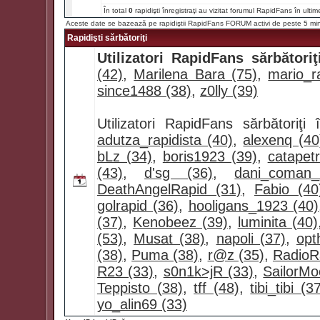
În total
0
rapidişti înregistraţi au vizitat forumul RapidFans în ultim
Aceste date se bazează pe rapidiştii RapidFans FORUM activi de peste 5 mi
Rapidişti sărbătoriţi
Utilizatori RapidFans sărbătoriţ
(42)
,
Marilena Bara (75)
,
mario_ra
since1488 (38)
,
z0lly (39)
Utilizatori RapidFans sărbătoriţ
adutza_rapidista (40)
,
alexenq (40
bLz (34)
,
boris1923 (39)
,
catapet
(43)
,
d'sg (36)
,
dani_coman
DeathAngelRapid (31)
,
Fabio (40
golrapid (36)
,
hooligans_1923 (40)
(37)
,
Kenobeez (39)
,
luminita (40)
(53)
,
Musat (38)
,
napoli (37)
,
opt
(38)
,
Puma (38)
,
r@z (35)
,
RadioR
R23 (33)
,
s0n1k>jR (33)
,
SailorMo
Teppisto (38)
,
tff (48)
,
tibi_tibi (3
yo_alin69 (33)