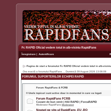
Fc RAPID Oficial vedem totul in alb-visiniu RapidFans
Înregistrare
|
Autentificare
Pagina de start a forumului Fc RAPID Oficial vedem totul in alb-visin
Ora exactă a forumului RapidFans ... Duminică 09 August 2026 13:08:09
FORUMUL SUPORTERILOR ECHIPEI RAPID
Forum
RapidFans & FCRB
® Unele topicuri sunt active doar in momentul in care va logati
Forum RapidFans FCRB
Cuvant de bun venit | HAI RAPID | ForzaRAPID
Moderator RapidFans
Moderatori
Noutati pe site-ul RapidFans .EU .RO