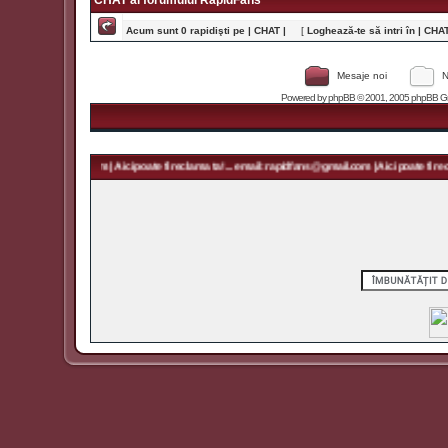
CHAT al forumului RapidFans
Acum sunt 0 rapidişti pe | CHAT |
[
Loghează-te să intri în | CHAT 
Mesaje noi
N
Powered by
phpBB
© 2001, 2005 phpBB Grou
rapidfans@gmail.com | Aici poate fi reclama ta! ... email: rapidfans@gmail.com | Aici poate fi recl