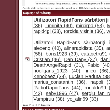
În total
0
rapidişti înregistraţi au vizitat forumul RapidFans în ultim
Aceste date se bazează pe rapidiştii RapidFans FORUM activi de peste 5 mi
Rapidişti sărbătoriţi
Utilizatori RapidFans sărbătoriţi
(36)
,
luminita (40)
,
mircirpd (53)
,
M
rapid4gl (38)
,
torcida visinie (36)
,
w
Utilizatori RapidFans sărbătoriţ
alexenq (40)
,
alinarapidista (35)
,
a
(58)
,
boris1923 (39)
,
catapetru91 
Cristian (46)
,
Dan Dany (37)
,
dan
DeathAngelRapid (31)
,
Fabio (40
hooligans_1923 (40)
,
inicu (36)
Kenobeez (39)
,
Lucian Raduta (38
marius_constantin (36)
,
napoli (
RadioRapidFans (44)
,
ronaldo99 
(42)
,
seby1996 (47)
,
sergiu_fan_r
Vampiruu (38)
,
yo_alin69 (33)
Your IP is :
| IP tău este :