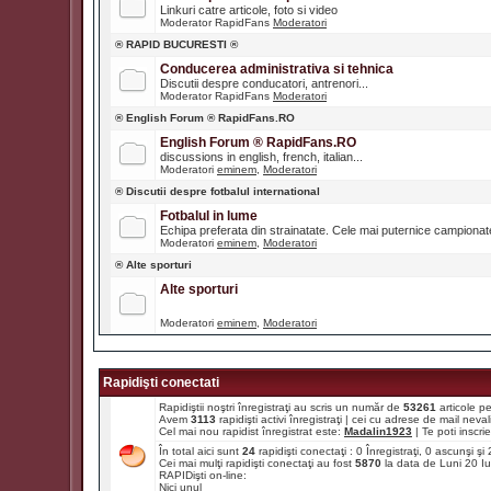
Linkuri catre articole, foto si video
Moderator RapidFans
Moderatori
® RAPID BUCURESTI ®
Conducerea administrativa si tehnica
Discutii despre conducatori, antrenori...
Moderator RapidFans
Moderatori
® English Forum ® RapidFans.RO
English Forum ® RapidFans.RO
discussions in english, french, italian...
Moderatori
eminem
,
Moderatori
® Discutii despre fotbalul international
Fotbalul in lume
Echipa preferata din strainatate. Cele mai puternice campiona
Moderatori
eminem
,
Moderatori
® Alte sporturi
Alte sporturi
Moderatori
eminem
,
Moderatori
Rapidişti conectati
Rapidiştii noştri înregistraţi au scris un număr de
53261
articole p
Avem
3113
rapidişti activi înregistraţi | cei cu adrese de mail ne
Cel mai nou rapidist înregistrat este:
Madalin1923
| Te poti inscrie 
În total aici sunt
24
rapidişti conectaţi : 0 Înregistraţi, 0 ascunşi ş
Cei mai mulţi rapidişti conectaţi au fost
5870
la data de Luni 20 I
RAPIDişti on-line:
Nici unul