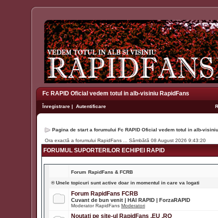
Fc RAPID Oficial vedem totul in alb-visiniu RapidFans
Înregistrare
|
Autentificare
Pagina de start a forumului Fc RAPID Oficial vedem totul in alb-visin
Ora exactă a forumului RapidFans ... Sâmbătă 08 August 2026 9:43:20
FORUMUL SUPORTERILOR ECHIPEI RAPID
Forum
RapidFans & FCRB
® Unele topicuri sunt active doar in momentul in care va logati
Forum RapidFans FCRB
Cuvant de bun venit | HAI RAPID | ForzaRAPID
Moderator RapidFans
Moderatori
Noutati pe site-ul RapidFans .EU .RO