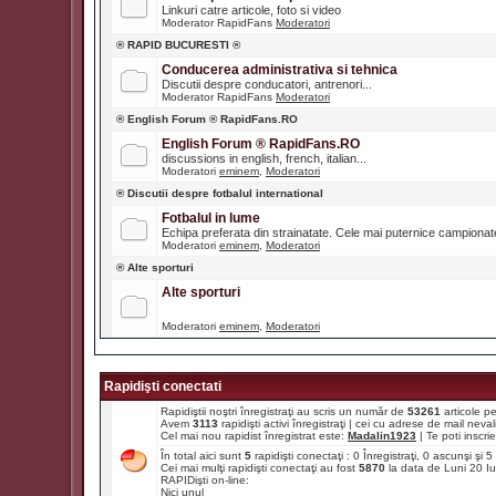
Linkuri catre articole, foto si video
Moderator RapidFans
Moderatori
® RAPID BUCURESTI ®
Conducerea administrativa si tehnica
Discutii despre conducatori, antrenori...
Moderator RapidFans
Moderatori
® English Forum ® RapidFans.RO
English Forum ® RapidFans.RO
discussions in english, french, italian...
Moderatori
eminem
,
Moderatori
® Discutii despre fotbalul international
Fotbalul in lume
Echipa preferata din strainatate. Cele mai puternice campiona
Moderatori
eminem
,
Moderatori
® Alte sporturi
Alte sporturi
Moderatori
eminem
,
Moderatori
Rapidişti conectati
Rapidiştii noştri înregistraţi au scris un număr de
53261
articole p
Avem
3113
rapidişti activi înregistraţi | cei cu adrese de mail ne
Cel mai nou rapidist înregistrat este:
Madalin1923
| Te poti inscrie 
În total aici sunt
5
rapidişti conectaţi : 0 Înregistraţi, 0 ascunşi şi
Cei mai mulţi rapidişti conectaţi au fost
5870
la data de Luni 20 I
RAPIDişti on-line:
Nici unul