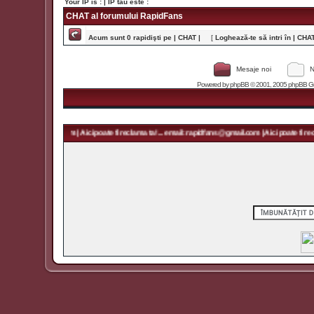
Your IP is :
| IP tău este :
CHAT al forumului RapidFans
Acum sunt 0 rapidişti pe | CHAT |
[
Loghează-te să intri în | CHAT 
Mesaje noi
N
Powered by
phpBB
© 2001, 2005 phpBB Grou
rapidfans@gmail.com | Aici poate fi reclama ta! ... email: rapidfans@gmail.com | Aici poate fi recla