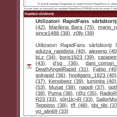
În total
0
rapidişti înregistraţi au vizitat forumul RapidFans în ultim
Aceste date se bazează pe rapidiştii RapidFans FORUM activi de peste 5 mi
Rapidişti sărbătoriţi
Utilizatori RapidFans sărbătoriţ
(42)
,
Marilena Bara (75)
,
mario_ra
since1488 (38)
,
z0lly (39)
Utilizatori RapidFans sărbătoriţ
adutza_rapidista (40)
,
alexenq (40
bLz (34)
,
boris1923 (39)
,
catapet
(43)
,
d'sg (36)
,
dani_coman
DeathAngelRapid (31)
,
Fabio (40
golrapid (36)
,
hooligans_1923 (40)
(37)
,
Kenobeez (39)
,
luminita (40)
(53)
,
Musat (38)
,
napoli (37)
,
opt
(38)
,
Puma (38)
,
r@z (35)
,
RadioR
R23 (33)
,
s0n1k>jR (33)
,
SailorMo
Teppisto (38)
,
tff (48)
,
tibi_tibi (3
yo_alin69 (33)