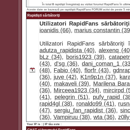
În total
0
rapidişti înregistraţi au vizitat forumul RapidFans în ultim
Aceste date se bazează pe rapidiştii RapidFans FORUM activi de peste 5 mi
Rapidişti sărbătoriţi
Utilizatori RapidFans sărbătoriţi
ioanidis (66)
,
marius constantin (39
Utilizatori RapidFans sărbătoriţ
adutza_rapidista (40)
,
alexenq (40
bLz (34)
,
boris1923 (39)
,
catapet
(43)
,
d'sg (36)
,
dani_coman_1 (33
(48)
,
Fabio (40)
,
florfr (43)
,
gdnrap
(36)
,
juve (42)
,
K1n9p1n (37)
,
kar
(40)
,
makaveli (39)
,
Marilena Bara
(36)
,
Mirceea1923 (34)
,
mircirpd (
(41)
,
pelegrin (51)
,
pufy_rapid (3
rapid4gl (38)
,
ronaldo99 (41)
,
rusn
(47)
,
sergiu_fan_rapidist (36)
,
sin
(36)
,
Vampiruu (38)
,
wta (36)
,
z0lly
Your IP is :
| IP tău este :