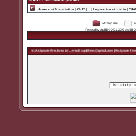
CHAT al forumului RapidFans
Acum sunt 0 rapidişti pe | CHAT |
[
Loghează-te să intri în | CHAT 
Mesaje noi
N
Powered by
phpBB
© 2001, 2005 phpBB Grou
rapidfans@gmail.com | Aici poate fi reclama ta! ... email: rapidfans@gmail.com | Aici poate fi recl