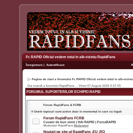
Fc RAPID Oficial vedem totul in alb-visiniu RapidFans
Înregistrare
|
Autentificare
Pagina de start a forumului Fc RAPID Oficial vedem totul in alb-visin
Ora exactă a forumului RapidFans ... Vineri 07 August 2026 0:37:55
FORUMUL SUPORTERILOR ECHIPEI RAPID
Forum
RapidFans & FCRB
® Unele topicuri sunt active doar in momentul in care va logati
Forum RapidFans FCRB
Cuvant de bun venit | HAI RAPID | ForzaRAPID
Moderator RapidFans
Moderatori
Noutati pe site-ul RapidFans .EU .RO