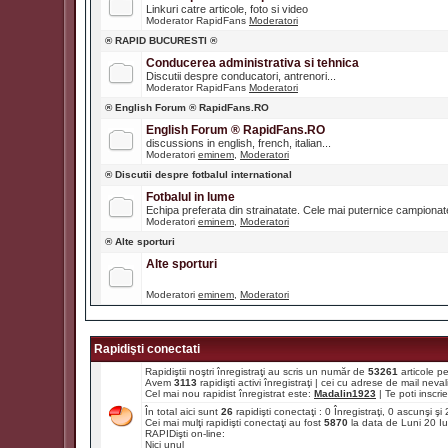
Linkuri catre articole, foto si video
Moderator RapidFans
Moderatori
® RAPID BUCURESTI ®
Conducerea administrativa si tehnica
Discutii despre conducatori, antrenori...
Moderator RapidFans
Moderatori
® English Forum ® RapidFans.RO
English Forum ® RapidFans.RO
discussions in english, french, italian...
Moderatori
eminem
,
Moderatori
® Discutii despre fotbalul international
Fotbalul in lume
Echipa preferata din strainatate. Cele mai puternice campiona
Moderatori
eminem
,
Moderatori
® Alte sporturi
Alte sporturi
Moderatori
eminem
,
Moderatori
Rapidişti conectati
Rapidiştii noştri înregistraţi au scris un număr de
53261
articole p
Avem
3113
rapidişti activi înregistraţi | cei cu adrese de mail ne
Cel mai nou rapidist înregistrat este:
Madalin1923
| Te poti inscrie 
În total aici sunt
26
rapidişti conectaţi : 0 Înregistraţi, 0 ascunşi ş
Cei mai mulţi rapidişti conectaţi au fost
5870
la data de Luni 20 I
RAPIDişti on-line:
Nici unul