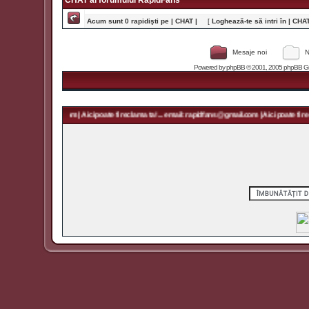
CHAT al forumului RapidFans
Acum sunt 0 rapidişti pe | CHAT |
[
Loghează-te să intri în | CHAT 
Mesaje noi
N
Powered by
phpBB
© 2001, 2005 phpBB Grou
 rapidfans@gmail.com | Aici poate fi reclama ta! ... email: rapidfans@gmail.com | Aici poate fi recl