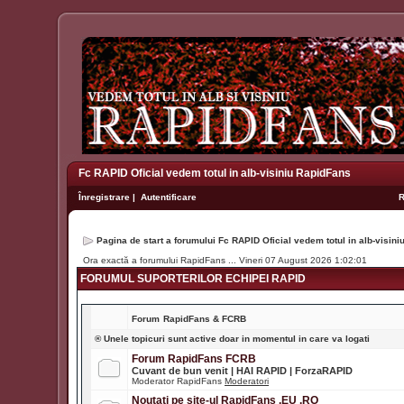
Fc RAPID Oficial vedem totul in alb-visiniu RapidFans
Înregistrare
|
Autentificare
Pagina de start a forumului Fc RAPID Oficial vedem totul in alb-visin
Ora exactă a forumului RapidFans ... Vineri 07 August 2026 1:02:01
FORUMUL SUPORTERILOR ECHIPEI RAPID
Forum
RapidFans & FCRB
® Unele topicuri sunt active doar in momentul in care va logati
Forum RapidFans FCRB
Cuvant de bun venit | HAI RAPID | ForzaRAPID
Moderator RapidFans
Moderatori
Noutati pe site-ul RapidFans .EU .RO