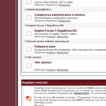
Linkuri catre articole, foto si video
Moderator RapidFans
Moderatori
® RAPID BUCURESTI ®
Conducerea administrativa si tehnica
Discutii despre conducatori, antrenori...
Moderator RapidFans
Moderatori
® English Forum ® RapidFans.RO
English Forum ® RapidFans.RO
discussions in english, french, italian...
Moderatori
eminem
,
Moderatori
® Discutii despre fotbalul international
Fotbalul in lume
Echipa preferata din strainatate. Cele mai puternice campiona
Moderatori
eminem
,
Moderatori
® Alte sporturi
Alte sporturi
Moderatori
eminem
,
Moderatori
Rapidişti conectati
Rapidiştii noştri înregistraţi au scris un număr de
53261
articole p
Avem
3113
rapidişti activi înregistraţi | cei cu adrese de mail ne
Cel mai nou rapidist înregistrat este:
Madalin1923
| Te poti inscrie 
În total aici sunt
45
rapidişti conectaţi : 0 Înregistraţi, 0 ascunşi ş
Cei mai mulţi rapidişti conectaţi au fost
5870
la data de Luni 20 I
RAPIDişti on-line:
Nici unul