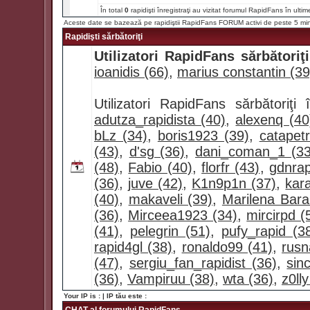
În total
0
rapidişti înregistraţi au vizitat forumul RapidFans în ultim
Aceste date se bazează pe rapidiştii RapidFans FORUM activi de peste 5 mi
Rapidişti sărbătoriţi
Utilizatori RapidFans sărbătoriţi
ioanidis (66)
,
marius constantin (39
Utilizatori RapidFans sărbătoriţ
adutza_rapidista (40)
,
alexenq (40
bLz (34)
,
boris1923 (39)
,
catapet
(43)
,
d'sg (36)
,
dani_coman_1 (33
(48)
,
Fabio (40)
,
florfr (43)
,
gdnrap
(36)
,
juve (42)
,
K1n9p1n (37)
,
kar
(40)
,
makaveli (39)
,
Marilena Bara
(36)
,
Mirceea1923 (34)
,
mircirpd (
(41)
,
pelegrin (51)
,
pufy_rapid (3
rapid4gl (38)
,
ronaldo99 (41)
,
rusn
(47)
,
sergiu_fan_rapidist (36)
,
sin
(36)
,
Vampiruu (38)
,
wta (36)
,
z0lly
Your IP is :
| IP tău este :