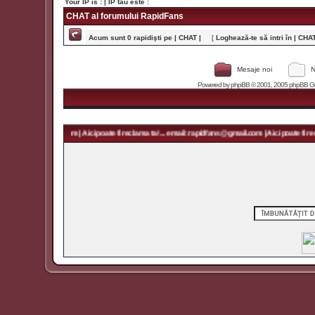
Your IP is :
| IP tău este :
CHAT al forumului RapidFans
Acum sunt 0 rapidişti pe | CHAT |
[
Loghează-te să intri în | CHAT 
Mesaje noi
N
Powered by
phpBB
© 2001, 2005 phpBB Grou
 rapidfans@gmail.com | Aici poate fi reclama ta! ... email: rapidfans@gmail.com | Aici poate fi recl