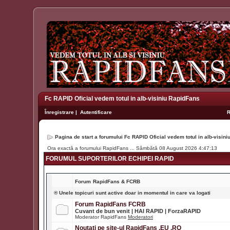
Fc RAPID Oficial vedem totul in alb-visiniu RapidFans
Înregistrare
|
Autentificare
Pagina de start a forumului Fc RAPID Oficial vedem totul in alb-visin
Ora exactă a forumului RapidFans ... Sâmbătă 08 August 2026 4:47:13
FORUMUL SUPORTERILOR ECHIPEI RAPID
Forum
RapidFans & FCRB
® Unele topicuri sunt active doar in momentul in care va logati
Forum RapidFans FCRB
Cuvant de bun venit | HAI RAPID | ForzaRAPID
Moderator RapidFans
Moderatori
Noutati pe site-ul RapidFans .EU .RO