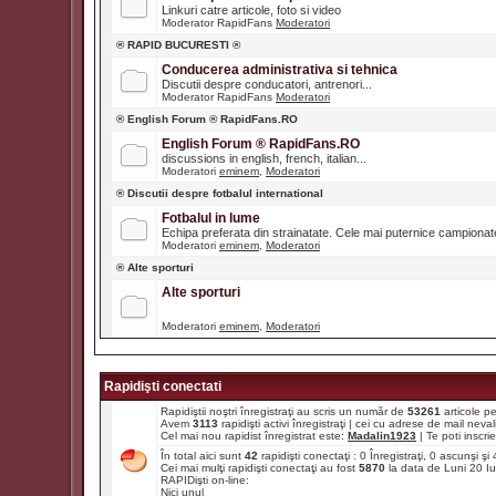
Linkuri catre articole, foto si video
Moderator RapidFans
Moderatori
® RAPID BUCURESTI ®
Conducerea administrativa si tehnica
Discutii despre conducatori, antrenori...
Moderator RapidFans
Moderatori
® English Forum ® RapidFans.RO
English Forum ® RapidFans.RO
discussions in english, french, italian...
Moderatori
eminem
,
Moderatori
® Discutii despre fotbalul international
Fotbalul in lume
Echipa preferata din strainatate. Cele mai puternice campiona
Moderatori
eminem
,
Moderatori
® Alte sporturi
Alte sporturi
Moderatori
eminem
,
Moderatori
Rapidişti conectati
Rapidiştii noştri înregistraţi au scris un număr de
53261
articole p
Avem
3113
rapidişti activi înregistraţi | cei cu adrese de mail ne
Cel mai nou rapidist înregistrat este:
Madalin1923
| Te poti inscrie 
În total aici sunt
42
rapidişti conectaţi : 0 Înregistraţi, 0 ascunşi ş
Cei mai mulţi rapidişti conectaţi au fost
5870
la data de Luni 20 I
RAPIDişti on-line:
Nici unul