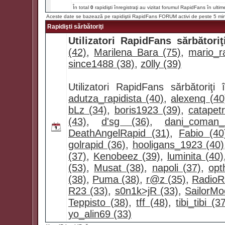
În total
0
rapidişti înregistraţi au vizitat forumul RapidFans în ultim
Aceste date se bazează pe rapidiştii RapidFans FORUM activi de peste 5 mi
Rapidişti sărbătoriţi
Utilizatori RapidFans sărbătoriţ
(42)
,
Marilena Bara (75)
,
mario_ra
since1488 (38)
,
z0lly (39)
Utilizatori RapidFans sărbătoriţ
adutza_rapidista (40)
,
alexenq (40
bLz (34)
,
boris1923 (39)
,
catapet
(43)
,
d'sg (36)
,
dani_coman
DeathAngelRapid (31)
,
Fabio (40
golrapid (36)
,
hooligans_1923 (40)
(37)
,
Kenobeez (39)
,
luminita (40)
(53)
,
Musat (38)
,
napoli (37)
,
opt
(38)
,
Puma (38)
,
r@z (35)
,
RadioR
R23 (33)
,
s0n1k>jR (33)
,
SailorMo
Teppisto (38)
,
tff (48)
,
tibi_tibi (3
yo_alin69 (33)