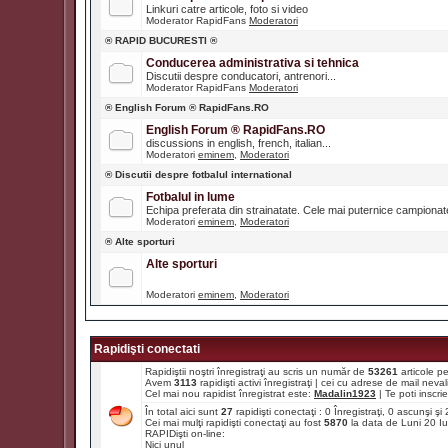
Linkuri catre articole, foto si video
Moderator RapidFans
Moderatori
® RAPID BUCURESTI ®
Conducerea administrativa si tehnica
Discutii despre conducatori, antrenori...
Moderator RapidFans
Moderatori
® English Forum ® RapidFans.RO
English Forum ® RapidFans.RO
discussions in english, french, italian...
Moderatori
eminem
,
Moderatori
® Discutii despre fotbalul international
Fotbalul in lume
Echipa preferata din strainatate. Cele mai puternice campiona
Moderatori
eminem
,
Moderatori
® Alte sporturi
Alte sporturi
Moderatori
eminem
,
Moderatori
Rapidişti conectati
Rapidiştii noştri înregistraţi au scris un număr de
53261
articole p
Avem
3113
rapidişti activi înregistraţi | cei cu adrese de mail ne
Cel mai nou rapidist înregistrat este:
Madalin1923
| Te poti inscrie 
În total aici sunt
27
rapidişti conectaţi : 0 Înregistraţi, 0 ascunşi ş
Cei mai mulţi rapidişti conectaţi au fost
5870
la data de Luni 20 I
RAPIDişti on-line:
Nici unul