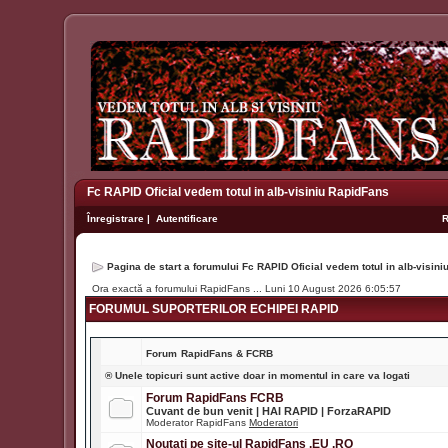
Fc RAPID Oficial vedem totul in alb-visiniu RapidFans
Înregistrare
|
Autentificare
Pagina de start a forumului Fc RAPID Oficial vedem totul in alb-visin
Ora exactă a forumului RapidFans ... Luni 10 August 2026 6:05:57
FORUMUL SUPORTERILOR ECHIPEI RAPID
Forum
RapidFans & FCRB
® Unele topicuri sunt active doar in momentul in care va logati
Forum RapidFans FCRB
Cuvant de bun venit | HAI RAPID | ForzaRAPID
Moderator RapidFans
Moderatori
Noutati pe site-ul RapidFans .EU .RO