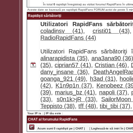
În total
0
rapidişti înregistraţi au vizitat forumul RapidFans în ultim
Aceste date se bazează pe rapidiştii RapidFans FORUM activi de peste 5 mi
Rapidişti sărbătoriţi
Utilizatori RapidFans sărbătoriţ
coladinsv (41)
,
cristi01 (43)
RadioRapidFans (44)
Utilizatori RapidFans sărbătoriţ
alinarapidista (35)
,
ana3ana90 (36
(35)
,
ciprian57 (41)
,
Cristian (46)
,
dany_insane (36)
,
DeathAngelRap
goanga_921 (49)
,
h3ad (31)
,
hool
(42)
,
K1n9p1n (37)
,
Kenobeez (39
(39)
,
marius_bz (41)
,
napoli (37)
,
(33)
,
s0n1k>jR (33)
,
SailorMoon
Teppisto (38)
,
tff (48)
,
tibi_tibi (37)
Your IP is :
| IP tău este :
CHAT al forumului RapidFans
Acum sunt 0 rapidişti pe | CHAT |
[
Loghează-te să intri în | CHAT 