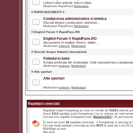
Linkuri catre articole, foto si video
Moderator RapidFans
Moderatori
® RAPID BUCURESTI ®
Conducerea administrativa si tehnica
Discutii despre conducatori, antrenori...
Moderator RapidFans
Moderatori
® English Forum ® RapidFans.RO
English Forum ® RapidFans.RO
discussions in english, french, italian...
Moderatori
eminem
,
Moderatori
® Discutii despre fotbalul international
Fotbalul in lume
Echipa preferata din strainatate. Cele mai puternice campiona
Moderatori
eminem
,
Moderatori
® Alte sporturi
Alte sporturi
Moderatori
eminem
,
Moderatori
Rapidişti conectati
Rapidiştii noştri înregistraţi au scris un număr de
53261
articole p
Avem
3113
rapidişti activi înregistraţi | cei cu adrese de mail ne
Cel mai nou rapidist înregistrat este:
Madalin1923
| Te poti inscrie 
În total aici sunt
38
rapidişti conectaţi : 0 Înregistraţi, 0 ascunşi ş
Cei mai mulţi rapidişti conectaţi au fost
5870
la data de Luni 20 I
RAPIDişti on-line:
Nici unul