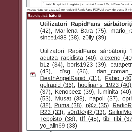
În total
0
rapidişti înregistraţi au vizitat forumul RapidFans în ultim
Aceste date se bazează pe rapidiştii RapidFans FORUM activi de peste 5 mi
Rapidişti sărbătoriţi
Utilizatori RapidFans sărbătoriţ
(42)
,
Marilena Bara (75)
,
mario_ra
since1488 (38)
,
z0lly (39)
Utilizatori RapidFans sărbătoriţ
adutza_rapidista (40)
,
alexenq (40
bLz (34)
,
boris1923 (39)
,
catapet
(43)
,
d'sg (36)
,
dani_coman
DeathAngelRapid (31)
,
Fabio (40
golrapid (36)
,
hooligans_1923 (40)
(37)
,
Kenobeez (39)
,
luminita (40)
(53)
,
Musat (38)
,
napoli (37)
,
opt
(38)
,
Puma (38)
,
r@z (35)
,
RadioR
R23 (33)
,
s0n1k>jR (33)
,
SailorMo
Teppisto (38)
,
tff (48)
,
tibi_tibi (3
yo_alin69 (33)