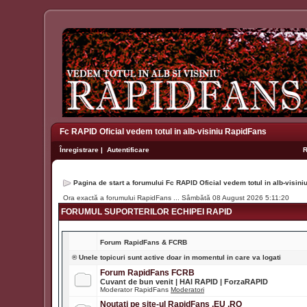
Fc RAPID Oficial vedem totul in alb-visiniu RapidFans
Înregistrare
|
Autentificare
Pagina de start a forumului Fc RAPID Oficial vedem totul in alb-visin
Ora exactă a forumului RapidFans ... Sâmbătă 08 August 2026 5:11:20
FORUMUL SUPORTERILOR ECHIPEI RAPID
Forum
RapidFans & FCRB
® Unele topicuri sunt active doar in momentul in care va logati
Forum RapidFans FCRB
Cuvant de bun venit | HAI RAPID | ForzaRAPID
Moderator RapidFans
Moderatori
Noutati pe site-ul RapidFans .EU .RO