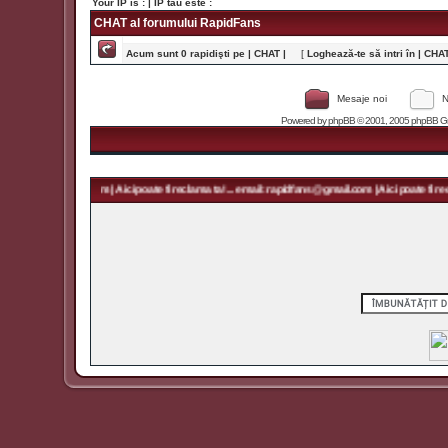
Your IP is :
| IP tău este :
CHAT al forumului RapidFans
Acum sunt 0 rapidişti pe | CHAT |
[
Loghează-te să intri în | CHAT 
Mesaje noi
N
Powered by
phpBB
© 2001, 2005 phpBB Grou
rapidfans@gmail.com | Aici poate fi reclama ta! ... email: rapidfans@gmail.com | Aici poate fi recl