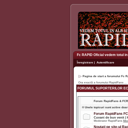
Fc RAPID Oficial vedem totul in
Înregistrare
|
Autentificare
Pagina de start a forumului Fc R
Ora exactă a forumului RapidFans ..
FORUMUL SUPORTERILOR ECH
Forum
RapidFans & FC
® Unele topicuri sunt active doar
Forum RapidFans F
Cuvant de bun venit |
Moderator RapidFans
Mod
Noutati pe site-ul R