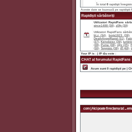
În total
0
rapidişti înregist
Aceste date se bazează pe rapidişti
Rapidişti sărbătoriţi
Utilizatori RapidFans sărbă
since1488 (38)
,
z0lly (39)
Utilizatori RapidFans sărbăto
bLz (34)
,
boris1923 (39)
DeathAngelRapid (31)
,
Fabi
(37)
,
Kenobeez (39)
,
lumini
(38)
,
Puma (38)
,
r@z (35)
,
R
(36)
,
Teppisto (38)
,
tff (48)
,
t
Your IP is :
| IP tău este :
CHAT al forumului RapidFans
Acum sunt 0 rapidişti pe | C
Aici poate fi reclama ta! ... email: rapidfans@gmail.com | Aici poate fi reclama ta! ... email