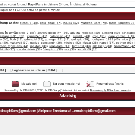
raţi au vizitat forumul RapidFans în ultimele 24 ore. În ultima zi
Nici unul
i RapidFans FORUM activi de peste 5 minute
toriţi astăzi:
diesel78 (48)
,
kara_spak (47)
,
liviu84 (42)
,
Marilena Bara (75)
,
mario_rapidistu'98
riţi în următoarele 7 zile`:
4everGiuleste@n (36)
,
adutza_rapidista (40)
,
alexenq (40)
,
alinarapid
,
catapetru91 (35)
,
ciprian57 (41)
,
coladinsv (41)
,
cristi01 (43)
,
d'sg (36)
,
dani_coman_1 (33
o (40)
,
florfr (43)
,
gdnrapid (43)
,
goanga_921 (49)
,
golrapid (36)
,
hooligans_1923 (40)
,
inicu (36)
ta (40)
,
makaveli (39)
,
marius_constantin (36)
,
mircirpd (53)
,
Musat (38)
,
napoli (37)
,
optheo (63)
,
adioRapidFans (44)
,
rapid4gl (38)
,
ronaldo99 (41)
,
Ryff R23 (33)
,
s0n1k>jR (33)
,
SailorMoon (42
ibi_tibi (37)
,
torcida visinie (36)
,
Vampiruu (38)
,
wta (36)
,
yo_alin69 (33)
HAT |
[
Loghează-te să intri în | CHAT | ...
]
Mesaje noi
Nu sunt mesaje noi
Forumul este închis
Powered by
phpBB
© 2001, 2005 phpBB Group | Varianta în limba română:
Romanian phpBB online community
Advertising
: rapidfans@gmail.com | Aici poate fi reclama ta! ... email: rapidfans@gmail.com