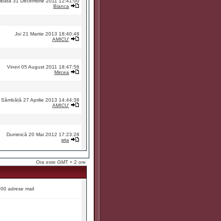
bătă 31 Decembrie 2011 12:41:00
Bianca
Joi 21 Martie 2013 18:40:48
AMICU'
Vineri 05 August 2011 18:47:56
Mircea
Sâmbătă 27 Aprilie 2013 14:44:38
AMICU'
Duminică 20 Mai 2012 17:23:28
wta
Ora este GMT + 2 ore
9000 adrese mail