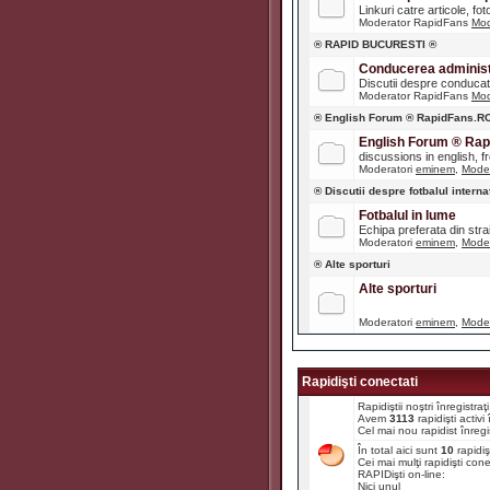
Linkuri catre articole, fot
Moderator RapidFans
Mod
® RAPID BUCURESTI ®
Conducerea administr
Discutii despre conducato
Moderator RapidFans
Mod
® English Forum ® RapidFans.R
English Forum ® Ra
discussions in english, fre
Moderatori
eminem
,
Moder
® Discutii despre fotbalul interna
Fotbalul in lume
Echipa preferata din str
Moderatori
eminem
,
Moder
® Alte sporturi
Alte sporturi
Moderatori
eminem
,
Moder
Rapidişti conectati
Rapidiştii noştri înregistr
Avem
3113
rapidişti activ
Cel mai nou rapidist înregi
În total aici sunt
10
rapidiş
Cei mai mulţi rapidişti con
RAPIDişti on-line:
Nici unul