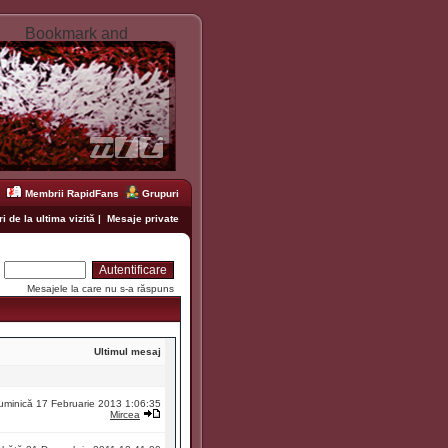
Membrii RapidFans
Grupuri
i de la ultima vizită
|
Mesaje private
:
Mesajele la care nu s-a răspuns
Ultimul mesaj
uminică 17 Februarie 2013 1:06:35
Mircea