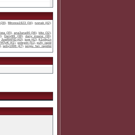
 (28)
,
Mirceea1923 (34)
,
rusnak (42)
,
ista (35)
,
ana3ana90 (36)
,
blitz (32)
,
)
,
Dany99 (38)
,
dany_insane (36)
,
,
JustRAPID (43)
,
juve (42)
,
K1n9p1n
PATyrK (41)
,
pelegrin (51)
,
pufy_rapid
)
,
seby1996 (47)
,
sergiu_fan_rapidist