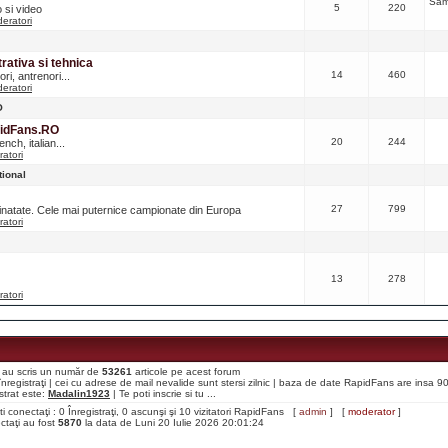
Sâm
5
220
o si video
eratori
ativa si tehnica
14
460
ri, antrenori...
eratori
O
pidFans.RO
20
244
nch, italian...
atori
tional
27
799
ainatate. Cele mai puternice campionate din Europa
atori
13
278
atori
aţi au scris un număr de
53261
articole pe acest forum
i înregistraţi | cei cu adrese de mail nevalide sunt stersi zilnic | baza de date RapidFans are insa 
strat este:
Madalin1923
| Te poti inscrie si tu ...
ti conectaţi : 0 Înregistraţi, 0 ascunşi şi 10 vizitatori RapidFans [
admin
] [
moderator
]
ectaţi au fost
5870
la data de Luni 20 Iulie 2026 20:01:24