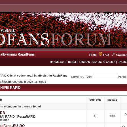
 alb-visiniu RapidFans
Profil
FAQ
Căutare
RapidFans
|
Rapid
|
Ultimele discutii si noutati
|
Postăr
APID Oficial vedem totul in alb-visiniu RapidFans
Nume RAPIDist:
Parola
. Sâmbătă 08 August 2026 16:58:04
IPEI RAPID
Subiecte
Mesaje
RB
 in momentul in care va logati
CRB
D
16
810
 HAI RAPID | ForzaRAPID
eratori
apidFans .EU .RO