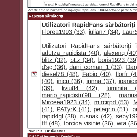
În total
0
rapidişti înregistraţi au vizitat forumul RapidFans în ultim
Aceste date se bazează pe rapidiştii RapidFans FORUM activi de peste 5 mi
Rapidişti sărbătoriţi
Utilizatori RapidFans sărbătoriţi
Florea1993 (33)
,
iulian7 (34)
,
LaurS
Utilizatori RapidFans sărbătoriţ
adutza_rapidista (40)
,
alexenq (40
blitz (32)
,
bLz (34)
,
boris1923 (39
d'sg (36)
,
dani_coman_1 (33)
,
Dan
diesel78 (48)
,
Fabio (40)
,
florfr (
(40)
,
inicu (36)
,
innna (37)
,
ioanidi
(39)
,
liviu84 (42)
,
luminita (
mario_rapidistu'98 (28)
,
mariu
Mirceea1923 (34)
,
mircirpd (53)
,
M
(41)
,
PATyrK (41)
,
pelegrin (51)
,
p
rapid4gl (38)
,
rusnak (42)
,
seby19
tff (48)
,
torcida visinie (36)
,
wta (36
Your IP is :
| IP tău este :