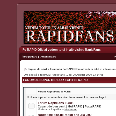
Fc RAPID Oficial vedem totul in alb-visiniu RapidFans
Înregistrare
|
Autentificare
Pagina de start a forumului Fc RAPID Oficial vedem totul in alb-visin
Ora exactă a forumului RapidFans ... Joi 06 August 2026 23:34:05
FORUMUL SUPORTERILOR ECHIPEI RAPID
Forum
RapidFans & FCRB
® Unele topicuri sunt active doar in momentul in care va logati
Forum RapidFans FCRB
Cuvant de bun venit | HAI RAPID | ForzaRAPID
Moderator RapidFans
Moderatori
Noutati pe site-ul RapidFans .EU .RO