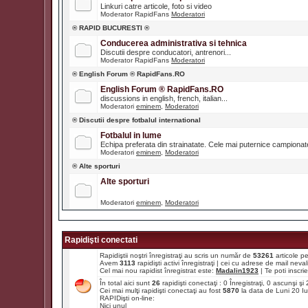
Linkuri catre articole, foto si video
Moderator RapidFans
Moderatori
® RAPID BUCURESTI ®
Conducerea administrativa si tehnica
Discutii despre conducatori, antrenori...
Moderator RapidFans
Moderatori
® English Forum ® RapidFans.RO
English Forum ® RapidFans.RO
discussions in english, french, italian...
Moderatori
eminem
,
Moderatori
® Discutii despre fotbalul international
Fotbalul in lume
Echipa preferata din strainatate. Cele mai puternice campiona
Moderatori
eminem
,
Moderatori
® Alte sporturi
Alte sporturi
Moderatori
eminem
,
Moderatori
Rapidişti conectati
Rapidiştii noştri înregistraţi au scris un număr de
53261
articole p
Avem
3113
rapidişti activi înregistraţi | cei cu adrese de mail ne
Cel mai nou rapidist înregistrat este:
Madalin1923
| Te poti inscrie 
În total aici sunt
26
rapidişti conectaţi : 0 Înregistraţi, 0 ascunşi ş
Cei mai mulţi rapidişti conectaţi au fost
5870
la data de Luni 20 I
RAPIDişti on-line:
Nici unul