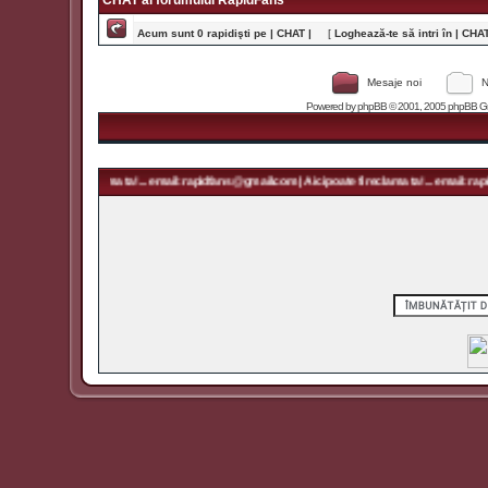
CHAT al forumului RapidFans
Acum sunt 0 rapidişti pe | CHAT |
[
Loghează-te să intri în | CHAT 
Mesaje noi
N
Powered by
phpBB
© 2001, 2005 phpBB Grou
Aici poate fi reclama ta! ... email: rapidfans@gmail.com | Aici poate fi reclama ta! ... email: rapi