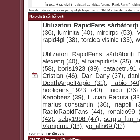
În total
0
rapidişti înregistraţi au vizitat forumul RapidFans în ultim
Aceste date se bazează pe rapidiştii RapidFans FORUM activi de peste 5 mi
Rapidişti sărbătoriţi
Utilizatori RapidFans sărbătoriţi
(36)
,
luminita (40)
,
mircirpd (53)
,
M
rapid4gl (38)
,
torcida visinie (36)
,
w
Utilizatori RapidFans sărbătoriţ
alexenq (40)
,
alinarapidista (35)
,
a
(58)
,
boris1923 (39)
,
catapetru91 
Cristian (46)
,
Dan Dany (37)
,
dan
DeathAngelRapid (31)
,
Fabio (40
hooligans_1923 (40)
,
inicu (36)
Kenobeez (39)
,
Lucian Raduta (38
marius_constantin (36)
,
napoli (
RadioRapidFans (44)
,
ronaldo99 
(42)
,
seby1996 (47)
,
sergiu_fan_r
Vampiruu (38)
,
yo_alin69 (33)
Your IP is :
| IP tău este :