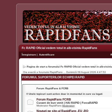
Fc RAPID Oficial vedem totul in alb-visiniu RapidFans
Înregistrare
|
Autentificare
Pagina de start a forumului Fc RAPID Oficial vedem totul in alb-visin
Ora exactă a forumului RapidFans ... Duminică 09 August 2026 4:47:53
FORUMUL SUPORTERILOR ECHIPEI RAPID
Forum
RapidFans & FCRB
® Unele topicuri sunt active doar in momentul in care va logati
Forum RapidFans FCRB
Cuvant de bun venit | HAI RAPID | ForzaRAPID
Moderator RapidFans
Moderatori
Noutati pe site-ul RapidFans .EU .RO