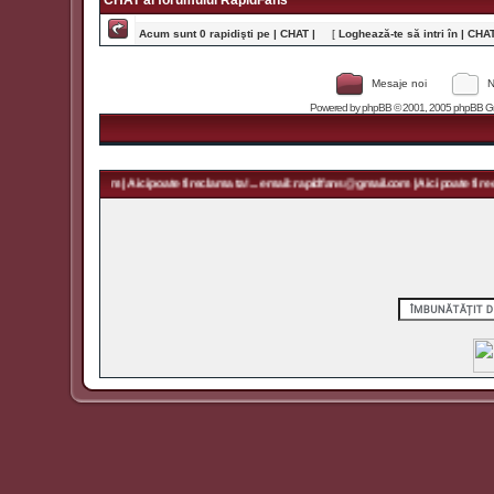
CHAT al forumului RapidFans
Acum sunt 0 rapidişti pe | CHAT |
[
Loghează-te să intri în | CHAT 
Mesaje noi
N
Powered by
phpBB
© 2001, 2005 phpBB Grou
rapidfans@gmail.com | Aici poate fi reclama ta! ... email: rapidfans@gmail.com | Aici poate fi recla