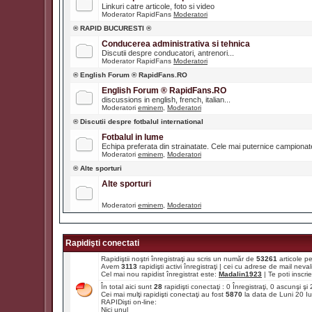
Linkuri catre articole, foto si video
Moderator RapidFans
Moderatori
® RAPID BUCURESTI ®
Conducerea administrativa si tehnica
Discutii despre conducatori, antrenori...
Moderator RapidFans
Moderatori
® English Forum ® RapidFans.RO
English Forum ® RapidFans.RO
discussions in english, french, italian...
Moderatori
eminem
,
Moderatori
® Discutii despre fotbalul international
Fotbalul in lume
Echipa preferata din strainatate. Cele mai puternice campiona
Moderatori
eminem
,
Moderatori
® Alte sporturi
Alte sporturi
Moderatori
eminem
,
Moderatori
Rapidişti conectati
Rapidiştii noştri înregistraţi au scris un număr de
53261
articole p
Avem
3113
rapidişti activi înregistraţi | cei cu adrese de mail ne
Cel mai nou rapidist înregistrat este:
Madalin1923
| Te poti inscrie 
În total aici sunt
28
rapidişti conectaţi : 0 Înregistraţi, 0 ascunşi ş
Cei mai mulţi rapidişti conectaţi au fost
5870
la data de Luni 20 I
RAPIDişti on-line:
Nici unul