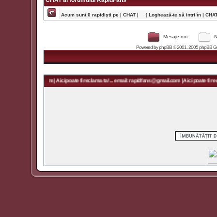
CHAT al forumului RapidFans
Acum sunt 0 rapidişti pe | CHAT |
[
Loghează-te să intri în | CHAT 
Mesaje noi
N
Powered by
phpBB
© 2001, 2005 phpBB Grou
rapidfans@gmail.com | Aici poate fi reclama ta! ... email: rapidfans@gmail.com | Aici poate fi recl