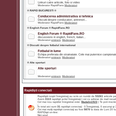
Linkuri catre articole, foto si video
Moderator RapidFans
Moderatori
® RAPID BUCURESTI ®
Conducerea administrativa si tehnica
Discutii despre conducatori, antrenori...
Moderator RapidFans
Moderatori
® English Forum ® RapidFans.RO
English Forum ® RapidFans.RO
discussions in english, french, italian...
Moderatori
eminem
,
Moderatori
® Discutii despre fotbalul international
Fotbalul in lume
Echipa preferata din strainatate. Cele mai puternice campiona
Moderatori
eminem
,
Moderatori
® Alte sporturi
Alte sporturi
Moderatori
eminem
,
Moderatori
Rapidişti conectati
Rapidiştii noştri înregistraţi au scris un număr de
53261
articole p
Avem
3113
rapidişti activi înregistraţi | cei cu adrese de mail ne
Cel mai nou rapidist înregistrat este:
Madalin1923
| Te poti inscrie 
În total aici sunt
31
rapidişti conectaţi : 0 Înregistraţi, 0 ascunşi ş
Cei mai mulţi rapidişti conectaţi au fost
5870
la data de Luni 20 I
RAPIDişti on-line:
Nici unul