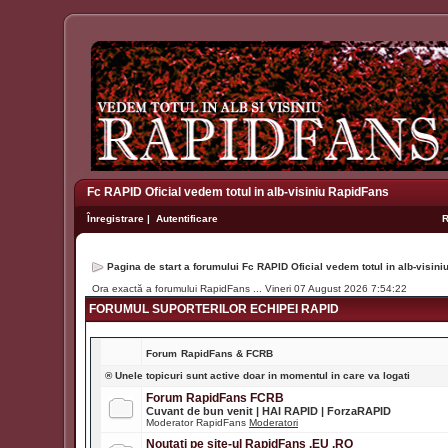
Fc RAPID Oficial vedem totul in alb-visiniu RapidFans
Înregistrare
|
Autentificare
Pagina de start a forumului Fc RAPID Oficial vedem totul in alb-visin
Ora exactă a forumului RapidFans ... Vineri 07 August 2026 7:54:22
FORUMUL SUPORTERILOR ECHIPEI RAPID
Forum
RapidFans & FCRB
® Unele topicuri sunt active doar in momentul in care va logati
Forum RapidFans FCRB
Cuvant de bun venit | HAI RAPID | ForzaRAPID
Moderator RapidFans
Moderatori
Noutati pe site-ul RapidFans .EU .RO