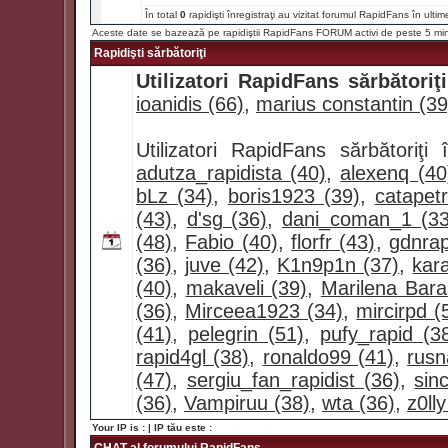
În total
0
rapidişti înregistraţi au vizitat forumul RapidFans în ultim
Aceste date se bazează pe rapidiştii RapidFans FORUM activi de peste 5 mi
Rapidişti sărbătoriţi
Utilizatori RapidFans sărbătoriţi
ioanidis (66)
,
marius constantin (39
Utilizatori RapidFans sărbătoriţ
adutza_rapidista (40)
,
alexenq (40
bLz (34)
,
boris1923 (39)
,
catapet
(43)
,
d'sg (36)
,
dani_coman_1 (33
(48)
,
Fabio (40)
,
florfr (43)
,
gdnrap
(36)
,
juve (42)
,
K1n9p1n (37)
,
kar
(40)
,
makaveli (39)
,
Marilena Bara
(36)
,
Mirceea1923 (34)
,
mircirpd (
(41)
,
pelegrin (51)
,
pufy_rapid (3
rapid4gl (38)
,
ronaldo99 (41)
,
rusn
(47)
,
sergiu_fan_rapidist (36)
,
sin
(36)
,
Vampiruu (38)
,
wta (36)
,
z0lly
Your IP is :
| IP tău este :