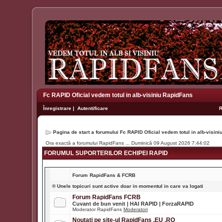
Fc RAPID Oficial vedem totul in alb-visiniu RapidFans
Înregistrare
|
Autentificare
Pagina de start a forumului Fc RAPID Oficial vedem totul in alb-visin
Ora exactă a forumului RapidFans ... Duminică 09 August 2026 7:44:02
FORUMUL SUPORTERILOR ECHIPEI RAPID
Forum
RapidFans & FCRB
® Unele topicuri sunt active doar in momentul in care va logati
Forum RapidFans FCRB
Cuvant de bun venit | HAI RAPID | ForzaRAPID
Moderator RapidFans
Moderatori
Noutati pe site-ul RapidFans .EU .RO