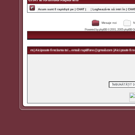
CHAT al forumului RapidFans
Acum sunt 0 rapidişti pe | CHAT |
[
Loghează-te să intri în | CHAT 
Mesaje noi
N
Powered by
phpBB
© 2001, 2005 phpBB Grou
rapidfans@gmail.com | Aici poate fi reclama ta! ... email: rapidfans@gmail.com | Aici poate fi recl