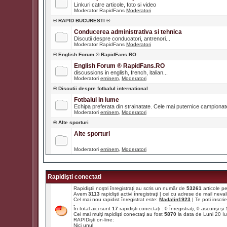
Linkuri catre articole, foto si video
Moderator RapidFans
Moderatori
® RAPID BUCURESTI ®
Conducerea administrativa si tehnica
Discutii despre conducatori, antrenori...
Moderator RapidFans
Moderatori
® English Forum ® RapidFans.RO
English Forum ® RapidFans.RO
discussions in english, french, italian...
Moderatori
eminem
,
Moderatori
® Discutii despre fotbalul international
Fotbalul in lume
Echipa preferata din strainatate. Cele mai puternice campiona
Moderatori
eminem
,
Moderatori
® Alte sporturi
Alte sporturi
Moderatori
eminem
,
Moderatori
Rapidişti conectati
Rapidiştii noştri înregistraţi au scris un număr de
53261
articole p
Avem
3113
rapidişti activi înregistraţi | cei cu adrese de mail ne
Cel mai nou rapidist înregistrat este:
Madalin1923
| Te poti inscrie 
În total aici sunt
17
rapidişti conectaţi : 0 Înregistraţi, 0 ascunşi ş
Cei mai mulţi rapidişti conectaţi au fost
5870
la data de Luni 20 I
RAPIDişti on-line:
Nici unul