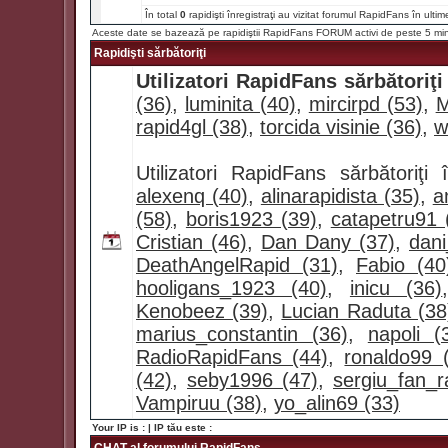
În total
0
rapidişti înregistraţi au vizitat forumul RapidFans în ultim
Aceste date se bazează pe rapidiştii RapidFans FORUM activi de peste 5 mi
Rapidişti sărbătoriţi
Utilizatori RapidFans sărbătoriţi
(36)
,
luminita (40)
,
mircirpd (53)
,
M
rapid4gl (38)
,
torcida visinie (36)
,
w
Utilizatori RapidFans sărbătoriţ
alexenq (40)
,
alinarapidista (35)
,
a
(58)
,
boris1923 (39)
,
catapetru91 
Cristian (46)
,
Dan Dany (37)
,
dan
DeathAngelRapid (31)
,
Fabio (40
hooligans_1923 (40)
,
inicu (36)
Kenobeez (39)
,
Lucian Raduta (38
marius_constantin (36)
,
napoli (
RadioRapidFans (44)
,
ronaldo99 
(42)
,
seby1996 (47)
,
sergiu_fan_r
Vampiruu (38)
,
yo_alin69 (33)
Your IP is :
| IP tău este :