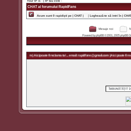
Your IP is :
| IP tău este :
CHAT al forumului RapidFans
Acum sunt 0 rapidişti pe | CHAT |
[
Loghează-te să intri în | CHAT 
Mesaje noi
N
Powered by
phpBB
© 2001, 2005 phpBB Grou
rapidfans@gmail.com | Aici poate fi reclama ta! ... email: rapidfans@gmail.com | Aici poate fi recl