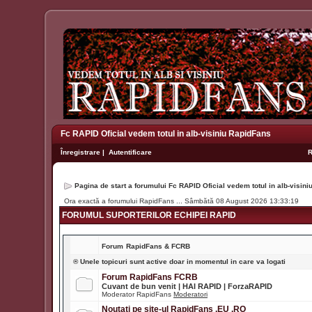
Fc RAPID Oficial vedem totul in alb-visiniu RapidFans
Înregistrare
|
Autentificare
Pagina de start a forumului Fc RAPID Oficial vedem totul in alb-visin
Ora exactă a forumului RapidFans ... Sâmbătă 08 August 2026 13:33:19
FORUMUL SUPORTERILOR ECHIPEI RAPID
Forum
RapidFans & FCRB
® Unele topicuri sunt active doar in momentul in care va logati
Forum RapidFans FCRB
Cuvant de bun venit | HAI RAPID | ForzaRAPID
Moderator RapidFans
Moderatori
Noutati pe site-ul RapidFans .EU .RO