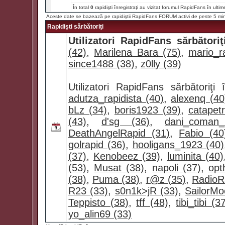
În total
0
rapidişti înregistraţi au vizitat forumul RapidFans în ultim
Aceste date se bazează pe rapidiştii RapidFans FORUM activi de peste 5 mi
Rapidişti sărbătoriţi
Utilizatori RapidFans sărbătoriţ
(42)
,
Marilena Bara (75)
,
mario_ra
since1488 (38)
,
z0lly (39)
Utilizatori RapidFans sărbătoriţ
adutza_rapidista (40)
,
alexenq (40
bLz (34)
,
boris1923 (39)
,
catapet
(43)
,
d'sg (36)
,
dani_coman
DeathAngelRapid (31)
,
Fabio (40
golrapid (36)
,
hooligans_1923 (40)
(37)
,
Kenobeez (39)
,
luminita (40)
(53)
,
Musat (38)
,
napoli (37)
,
opt
(38)
,
Puma (38)
,
r@z (35)
,
RadioR
R23 (33)
,
s0n1k>jR (33)
,
SailorMo
Teppisto (38)
,
tff (48)
,
tibi_tibi (3
yo_alin69 (33)