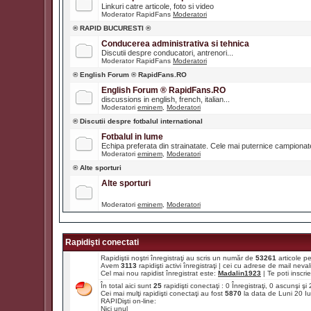
Linkuri catre articole, foto si video
Moderator RapidFans
Moderatori
® RAPID BUCURESTI ®
Conducerea administrativa si tehnica
Discutii despre conducatori, antrenori...
Moderator RapidFans
Moderatori
® English Forum ® RapidFans.RO
English Forum ® RapidFans.RO
discussions in english, french, italian...
Moderatori
eminem
,
Moderatori
® Discutii despre fotbalul international
Fotbalul in lume
Echipa preferata din strainatate. Cele mai puternice campiona
Moderatori
eminem
,
Moderatori
® Alte sporturi
Alte sporturi
Moderatori
eminem
,
Moderatori
Rapidişti conectati
Rapidiştii noştri înregistraţi au scris un număr de
53261
articole p
Avem
3113
rapidişti activi înregistraţi | cei cu adrese de mail ne
Cel mai nou rapidist înregistrat este:
Madalin1923
| Te poti inscrie 
În total aici sunt
25
rapidişti conectaţi : 0 Înregistraţi, 0 ascunşi ş
Cei mai mulţi rapidişti conectaţi au fost
5870
la data de Luni 20 I
RAPIDişti on-line:
Nici unul