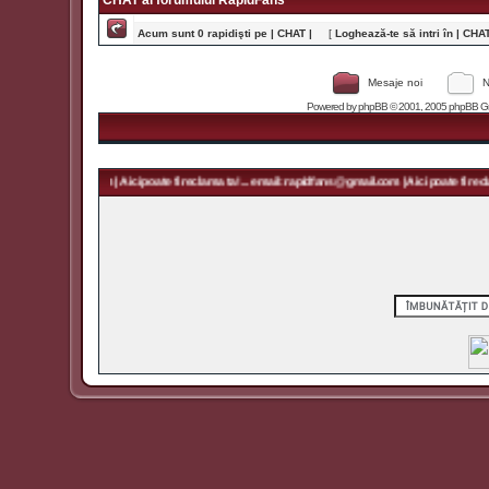
CHAT al forumului RapidFans
Acum sunt 0 rapidişti pe | CHAT |
[
Loghează-te să intri în | CHAT 
Mesaje noi
N
Powered by
phpBB
© 2001, 2005 phpBB Grou
apidfans@gmail.com | Aici poate fi reclama ta! ... email: rapidfans@gmail.com | Aici poate fi reclam