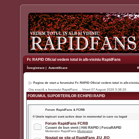
Fc RAPID Oficial vedem totul in alb-visiniu RapidFans
Înregistrare
|
Autentificare
Pagina de start a forumului Fc RAPID Oficial vedem totul in alb-visin
Ora exactă a forumului RapidFans ... Vineri 07 August 2026 5:38:20
FORUMUL SUPORTERILOR ECHIPEI RAPID
Forum
RapidFans & FCRB
® Unele topicuri sunt active doar in momentul in care va logati
Forum RapidFans FCRB
Cuvant de bun venit | HAI RAPID | ForzaRAPID
Moderator RapidFans
Moderatori
Noutati pe site-ul RapidFans .EU .RO