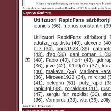
În total
0
rapidişti înregistraţi au vizitat forumul RapidFans în ultim
Aceste date se bazează pe rapidiştii RapidFans FORUM activi de peste 5 mi
Rapidişti sărbătoriţi
Utilizatori RapidFans sărbătoriţi
ioanidis (66)
,
marius constantin (39
Utilizatori RapidFans sărbătoriţ
adutza_rapidista (40)
,
alexenq (40
bLz (34)
,
boris1923 (39)
,
catapet
(43)
,
d'sg (36)
,
dani_coman_1 (33
(48)
,
Fabio (40)
,
florfr (43)
,
gdnrap
(36)
,
juve (42)
,
K1n9p1n (37)
,
kar
(40)
,
makaveli (39)
,
Marilena Bara
(36)
,
Mirceea1923 (34)
,
mircirpd (
(41)
,
pelegrin (51)
,
pufy_rapid (3
rapid4gl (38)
,
ronaldo99 (41)
,
rusn
(47)
,
sergiu_fan_rapidist (36)
,
sin
(36)
,
Vampiruu (38)
,
wta (36)
,
z0lly
Your IP is :
| IP tău este :