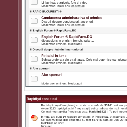
Linkuri catre articole, foto si video
Moderator RapidFans
Moderatori
® RAPID BUCURESTI ®
Conducerea administrativa si tehnica
Discutii despre conducatori, antrenori...
Moderator RapidFans
Moderatori
® English Forum ® RapidFans.RO
English Forum ® RapidFans.RO
discussions in english, french, italian...
Moderatori
eminem
,
Moderatori
® Discutii despre fotbalul international
Fotbalul in lume
Echipa preferata din strainatate. Cele mai puternice campiona
Moderatori
eminem
,
Moderatori
® Alte sporturi
Alte sporturi
Moderatori
eminem
,
Moderatori
Rapidişti conectati
Rapidiştii noştri înregistraţi au scris un număr de
53261
articole p
Avem
3113
rapidişti activi înregistraţi | cei cu adrese de mail ne
Cel mai nou rapidist înregistrat este:
Madalin1923
| Te poti inscrie 
În total aici sunt
30
rapidişti conectaţi : 0 Înregistraţi, 0 ascunşi ş
Cei mai mulţi rapidişti conectaţi au fost
5870
la data de Luni 20 I
RAPIDişti on-line:
Nici unul