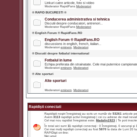
Linkuri catre articole, foto si video
Moderator RapidFans
Moderatori
® RAPID BUCURESTI ®
Conducerea administrativa si tehnica
Discutii despre conducatori, antrenori...
Moderator RapidFans
Moderatori
® English Forum ® RapidFans.RO
English Forum ® RapidFans.RO
discussions in english, french, italian...
Moderatori
eminem
,
Moderatori
® Discutii despre fotbalul international
Fotbalul in lume
Echipa preferata din strainatate. Cele mai puternice campiona
Moderatori
eminem
,
Moderatori
® Alte sporturi
Alte sporturi
Moderatori
eminem
,
Moderatori
Rapidişti conectati
Rapidiştii noştri înregistraţi au scris un număr de
53261
articole p
Avem
3113
rapidişti activi înregistraţi | cei cu adrese de mail ne
Cel mai nou rapidist înregistrat este:
Madalin1923
| Te poti inscrie 
În total aici sunt
11
rapidişti conectaţi : 0 Înregistraţi, 0 ascunşi ş
Cei mai mulţi rapidişti conectaţi au fost
5870
la data de Luni 20 I
RAPIDişti on-line:
Nici unul