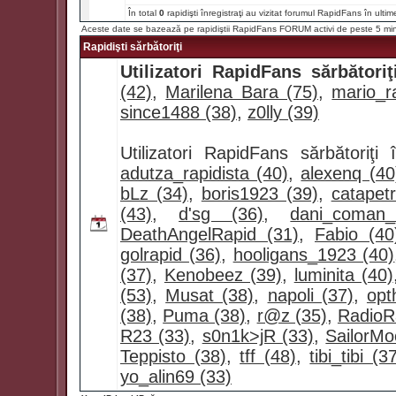
În total
0
rapidişti înregistraţi au vizitat forumul RapidFans în ultim
Aceste date se bazează pe rapidiştii RapidFans FORUM activi de peste 5 mi
Rapidişti sărbătoriţi
Utilizatori RapidFans sărbătoriţ
(42)
,
Marilena Bara (75)
,
mario_ra
since1488 (38)
,
z0lly (39)
Utilizatori RapidFans sărbătoriţ
adutza_rapidista (40)
,
alexenq (40
bLz (34)
,
boris1923 (39)
,
catapet
(43)
,
d'sg (36)
,
dani_coman
DeathAngelRapid (31)
,
Fabio (40
golrapid (36)
,
hooligans_1923 (40)
(37)
,
Kenobeez (39)
,
luminita (40)
(53)
,
Musat (38)
,
napoli (37)
,
opt
(38)
,
Puma (38)
,
r@z (35)
,
RadioR
R23 (33)
,
s0n1k>jR (33)
,
SailorMo
Teppisto (38)
,
tff (48)
,
tibi_tibi (3
yo_alin69 (33)