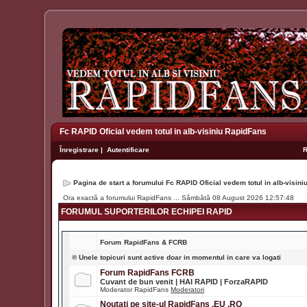
Fc RAPID Oficial vedem totul in alb-visiniu RapidFans
Înregistrare
|
Autentificare
Pagina de start a forumului Fc RAPID Oficial vedem totul in alb-visin
Ora exactă a forumului RapidFans ... Sâmbătă 08 August 2026 12:57:48
FORUMUL SUPORTERILOR ECHIPEI RAPID
Forum
RapidFans & FCRB
® Unele topicuri sunt active doar in momentul in care va logati
Forum RapidFans FCRB
Cuvant de bun venit | HAI RAPID | ForzaRAPID
Moderator RapidFans
Moderatori
Noutati pe site-ul RapidFans .EU .RO