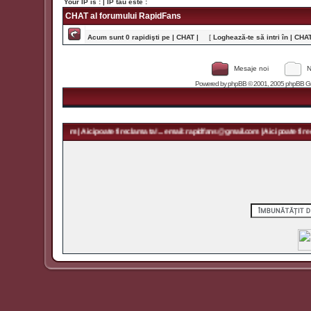
Your IP is :
| IP tău este :
CHAT al forumului RapidFans
Acum sunt 0 rapidişti pe | CHAT |
[
Loghează-te să intri în | CHAT 
Mesaje noi
N
Powered by
phpBB
© 2001, 2005 phpBB Grou
rapidfans@gmail.com | Aici poate fi reclama ta! ... email: rapidfans@gmail.com | Aici poate fi recl