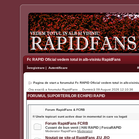
Fc RAPID Oficial vedem totul in alb-visiniu RapidFans
Înregistrare
|
Autentificare
Pagina de start a forumului Fc RAPID Oficial vedem totul in alb-visin
Ora exactă a forumului RapidFans ... Duminică 09 August 2026 12:10:36
FORUMUL SUPORTERILOR ECHIPEI RAPID
Forum
RapidFans & FCRB
® Unele topicuri sunt active doar in momentul in care va logati
Forum RapidFans FCRB
Cuvant de bun venit | HAI RAPID | ForzaRAPID
Moderator RapidFans
Moderatori
Noutati pe site-ul RapidFans .EU .RO