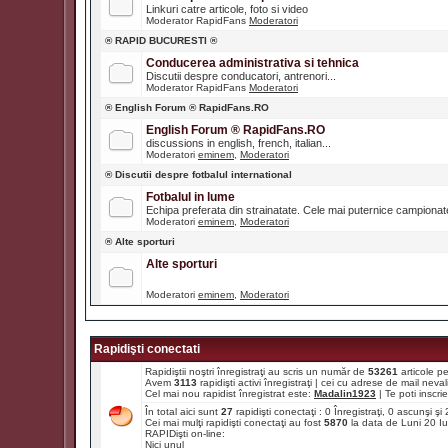
Linkuri catre articole, foto si video
Moderator RapidFans
Moderatori
® RAPID BUCURESTI ®
Conducerea administrativa si tehnica
Discutii despre conducatori, antrenori...
Moderator RapidFans
Moderatori
® English Forum ® RapidFans.RO
English Forum ® RapidFans.RO
discussions in english, french, italian...
Moderatori
eminem
,
Moderatori
® Discutii despre fotbalul international
Fotbalul in lume
Echipa preferata din strainatate. Cele mai puternice campiona
Moderatori
eminem
,
Moderatori
® Alte sporturi
Alte sporturi
Moderatori
eminem
,
Moderatori
Rapidişti conectati
Rapidiştii noştri înregistraţi au scris un număr de
53261
articole p
Avem
3113
rapidişti activi înregistraţi | cei cu adrese de mail ne
Cel mai nou rapidist înregistrat este:
Madalin1923
| Te poti inscrie 
În total aici sunt
27
rapidişti conectaţi : 0 Înregistraţi, 0 ascunşi ş
Cei mai mulţi rapidişti conectaţi au fost
5870
la data de Luni 20 I
RAPIDişti on-line:
Nici unul