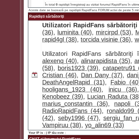
În total
0
rapidişti înregistraţi au vizitat forumul RapidFans în ultim
Aceste date se bazează pe rapidiştii RapidFans FORUM activi de peste 5 mi
Rapidişti sărbătoriţi
Utilizatori RapidFans sărbătoriţi
(36)
,
luminita (40)
,
mircirpd (53)
,
M
rapid4gl (38)
,
torcida visinie (36)
,
w
Utilizatori RapidFans sărbătoriţ
alexenq (40)
,
alinarapidista (35)
,
a
(58)
,
boris1923 (39)
,
catapetru91 
Cristian (46)
,
Dan Dany (37)
,
dan
DeathAngelRapid (31)
,
Fabio (40
hooligans_1923 (40)
,
inicu (36)
Kenobeez (39)
,
Lucian Raduta (38
marius_constantin (36)
,
napoli (
RadioRapidFans (44)
,
ronaldo99 
(42)
,
seby1996 (47)
,
sergiu_fan_r
Vampiruu (38)
,
yo_alin69 (33)
Your IP is :
| IP tău este :