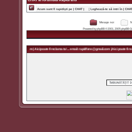
CHAT al forumului RapidFans
Acum sunt 0 rapidişti pe | CHAT |
[
Loghează-te să intri în | CHAT 
Mesaje noi
N
Powered by
phpBB
© 2001, 2005 phpBB Grou
rapidfans@gmail.com | Aici poate fi reclama ta! ... email: rapidfans@gmail.com | Aici poate fi recl