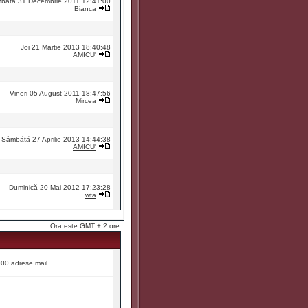
bătă 31 Decembrie 2011 12:41:00
Bianca
Joi 21 Martie 2013 18:40:48
AMICU'
Vineri 05 August 2011 18:47:56
Mircea
Sâmbătă 27 Aprilie 2013 14:44:38
AMICU'
Duminică 20 Mai 2012 17:23:28
wta
Ora este GMT + 2 ore
9000 adrese mail