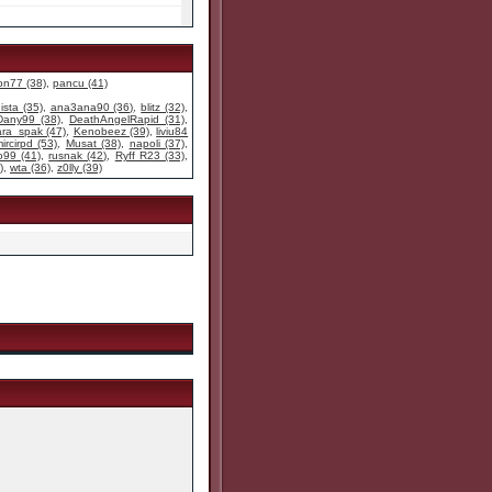
n77 (38)
,
pancu (41)
ista (35)
,
ana3ana90 (36)
,
blitz (32)
,
Dany99 (38)
,
DeathAngelRapid (31)
,
ara_spak (47)
,
Kenobeez (39)
,
liviu84
ircirpd (53)
,
Musat (38)
,
napoli (37)
,
o99 (41)
,
rusnak (42)
,
Ryff R23 (33)
,
)
,
wta (36)
,
z0lly (39)