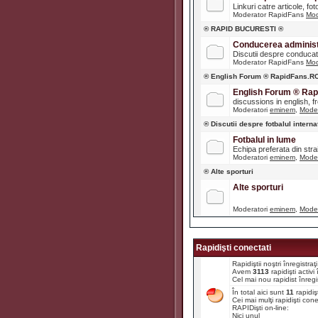
Linkuri catre articole, fot
Moderator RapidFans
Mod
® RAPID BUCURESTI ®
Conducerea administr
Discutii despre conducato
Moderator RapidFans
Mod
® English Forum ® RapidFans.R
English Forum ® Ra
discussions in english, fre
Moderatori
eminem
,
Moder
® Discutii despre fotbalul interna
Fotbalul in lume
Echipa preferata din str
Moderatori
eminem
,
Moder
® Alte sporturi
Alte sporturi
Moderatori
eminem
,
Moder
Rapidişti conectati
Rapidiştii noştri înregistr
Avem
3113
rapidişti activ
Cel mai nou rapidist înregi
În total aici sunt
11
rapidiş
Cei mai mulţi rapidişti con
RAPIDişti on-line:
Nici unul