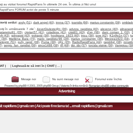
raţi au vizitat forumul RapidFans în ultimele 24 ore. În ultima zi
Nici unul
i RapidFans FORUM activi de peste 5 minute
oriţi astăzi:
andy (51)
,
dark angel (40)
,
innna (37)
,
ioanidis (66)
,
marius constantin (39)
,
omblado
riţi în următoarele 7 zile`:
4everGiuleste@n (36)
,
adutza_rapidista (40)
,
alexenq (40)
,
alinarapid
catapetru91 (35)
,
ciprian57 (41)
,
coladinsv (41)
,
cristi01 (43)
,
d'sg (36)
,
dani_coman_1 (33)
,
orfr (43)
,
gdnrapid (43)
,
golrapid (36)
,
hooligans_1923 (40)
,
inicu (36)
,
juve (42)
,
K1n9p1n (37)
,
k
 (39)
,
Marilena Bara (75)
,
mario_rapidistu'98 (28)
,
marius_constantin (36)
,
Mirceea1923 (34)
,
m
elegrin (51)
,
pufy_rapid (38)
,
Puma (38)
,
r@z (35)
,
RadioRapidFans (44)
,
rapid4gl (38)
,
ronald
7)
,
sergiu_fan_rapidist (36)
,
since1488 (38)
,
tff (48)
,
tibi_tibi (37)
,
torcida visinie (36)
,
Vampiruu (38
HAT |
[
Loghează-te să intri în | CHAT | ...
]
Mesaje noi
Nu sunt mesaje noi
Forumul este închis
Powered by
phpBB
© 2001, 2005 phpBB Group | Varianta în limba română:
Romanian phpBB online community
Advertising
: rapidfans@gmail.com | Aici poate fi reclama ta! ... email: rapidfans@gmail.com