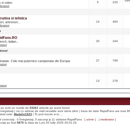
Sâm
5
220
o si video
eratori
ativa si tehnica
14
460
ri, antrenori...
eratori
O
pidFans.RO
20
244
nch, italian...
atori
tional
27
799
ainatate. Cele mai puternice campionate din Europa
atori
13
278
atori
aţi au scris un număr de
53261
articole pe acest forum
i înregistraţi | cei cu adrese de mail nevalide sunt stersi zilnic | baza de date RapidFans are insa 
strat este:
Madalin1923
| Te poti inscrie si tu ...
ti conectaţi : 0 Înregistraţi, 0 ascunşi şi 11 vizitatori RapidFans [
admin
] [
moderator
]
ectaţi au fost
5870
la data de Luni 20 Iulie 2026 20:01:24