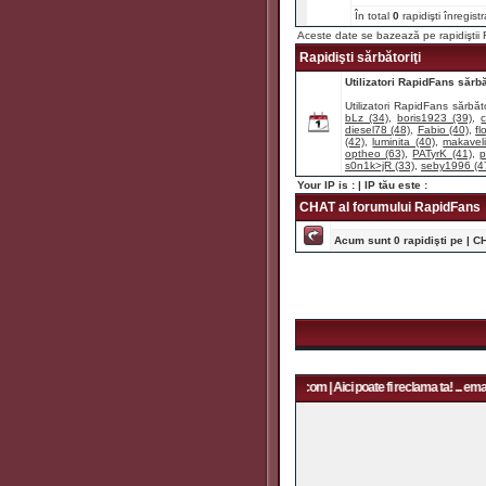
În total
0
rapidişti înregist
Aceste date se bazează pe rapidişti
Rapidişti sărbătoriţi
Utilizatori RapidFans sărbăt
Utilizatori RapidFans sărbăto
bLz (34)
,
boris1923 (39)
,
diesel78 (48)
,
Fabio (40)
,
fl
(42)
,
luminita (40)
,
makaveli
optheo (63)
,
PATyrK (41)
,
p
s0n1k>jR (33)
,
seby1996 (4
Your IP is :
| IP tău este :
CHAT al forumului RapidFans
Acum sunt 0 rapidişti pe | C
Aici poate fi reclama ta! ... email: rapidfans@gmail.com | Aici poate fi reclama ta! ... email