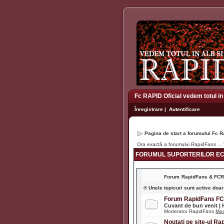
Fc RAPID Oficial vedem totul in
Înregistrare
|
Autentificare
Pagina de start a forumului Fc R
Ora exactă a forumului RapidFans ...
FORUMUL SUPORTERILOR ECH
Forum
RapidFans & FC
® Unele topicuri sunt active doar
Forum RapidFans F
Cuvant de bun venit |
Moderator RapidFans
Mod
Noutati pe site-ul R