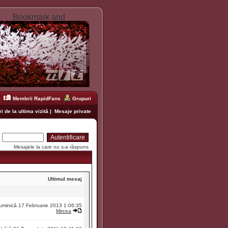
Membrii RapidFans
Grupuri
i de la ultima vizită
|
Mesaje private
:
Mesajele la care nu s-a răspuns
Ultimul mesaj
uminică 17 Februarie 2013 1:06:35
Mircea