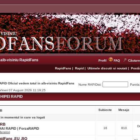
 alb-visiniu RapidFans
Profil
FAQ
Căutare
RapidFans
|
Rapid
|
Ultimele discutii si noutati
|
Postăr
APID Oficial vedem totul in alb-visiniu RapidFans
Nume RAPIDist:
Parola
 Vineri 07 August 2026 11:19:25
IPEI RAPID
Subiecte
Mesaje
RB
 in momentul in care va logati
CRB
D
16
810
 HAI RAPID | ForzaRAPID
eratori
apidFans .EU .RO