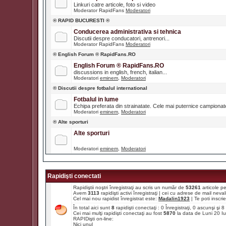
Linkuri catre articole, foto si video
Moderator RapidFans
Moderatori
® RAPID BUCURESTI ®
Conducerea administrativa si tehnica
Discutii despre conducatori, antrenori...
Moderator RapidFans
Moderatori
® English Forum ® RapidFans.RO
English Forum ® RapidFans.RO
discussions in english, french, italian...
Moderatori
eminem
,
Moderatori
® Discutii despre fotbalul international
Fotbalul in lume
Echipa preferata din strainatate. Cele mai puternice campiona
Moderatori
eminem
,
Moderatori
® Alte sporturi
Alte sporturi
Moderatori
eminem
,
Moderatori
Rapidişti conectati
Rapidiştii noştri înregistraţi au scris un număr de
53261
articole p
Avem
3113
rapidişti activi înregistraţi | cei cu adrese de mail ne
Cel mai nou rapidist înregistrat este:
Madalin1923
| Te poti inscrie 
În total aici sunt
8
rapidişti conectaţi : 0 Înregistraţi, 0 ascunşi şi
Cei mai mulţi rapidişti conectaţi au fost
5870
la data de Luni 20 I
RAPIDişti on-line:
Nici unul