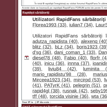
În total
0
rapidişti înregistraţi au vizitat forumul RapidFans în ultim
Aceste date se bazează pe rapidiştii RapidFans FORUM activi de peste 5 mi
Rapidişti sărbătoriţi
Utilizatori RapidFans sărbătoriţi
Florea1993 (33)
,
iulian7 (34)
,
LaurS
Utilizatori RapidFans sărbătoriţ
adutza_rapidista (40)
,
alexenq (40
blitz (32)
,
bLz (34)
,
boris1923 (39
d'sg (36)
,
dani_coman_1 (33)
,
Dan
diesel78 (48)
,
Fabio (40)
,
florfr (
(40)
,
inicu (36)
,
innna (37)
,
ioanidi
(39)
,
liviu84 (42)
,
luminita (
mario_rapidistu'98 (28)
,
mariu
Mirceea1923 (34)
,
mircirpd (53)
,
M
(41)
,
PATyrK (41)
,
pelegrin (51)
,
p
rapid4gl (38)
,
rusnak (42)
,
seby19
tff (48)
,
torcida visinie (36)
,
wta (36
Your IP is :
| IP tău este :