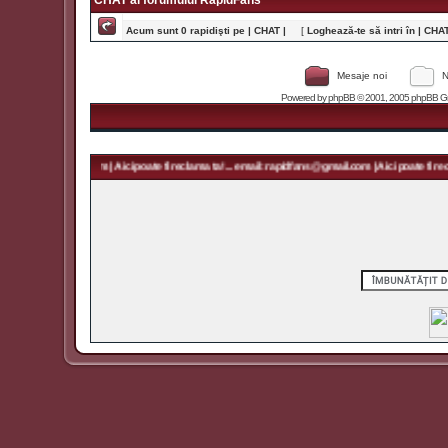
CHAT al forumului RapidFans
Acum sunt 0 rapidişti pe | CHAT |
[
Loghează-te să intri în | CHAT 
Mesaje noi
N
Powered by
phpBB
© 2001, 2005 phpBB Grou
rapidfans@gmail.com | Aici poate fi reclama ta! ... email: rapidfans@gmail.com | Aici poate fi recla