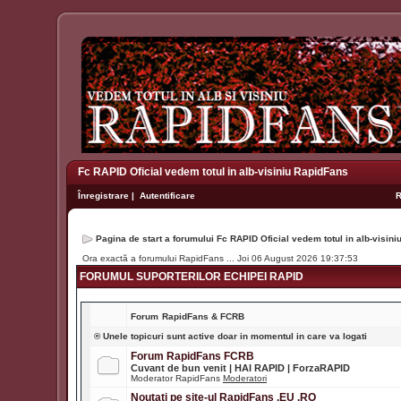
Fc RAPID Oficial vedem totul in alb-visiniu RapidFans
Înregistrare
|
Autentificare
Pagina de start a forumului Fc RAPID Oficial vedem totul in alb-visin
Ora exactă a forumului RapidFans ... Joi 06 August 2026 19:37:53
FORUMUL SUPORTERILOR ECHIPEI RAPID
Forum
RapidFans & FCRB
® Unele topicuri sunt active doar in momentul in care va logati
Forum RapidFans FCRB
Cuvant de bun venit | HAI RAPID | ForzaRAPID
Moderator RapidFans
Moderatori
Noutati pe site-ul RapidFans .EU .RO