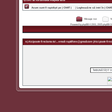
CHAT al forumului RapidFans
Acum sunt 0 rapidişti pe | CHAT |
[
Loghează-te să intri în | CHAT 
Mesaje noi
N
Powered by
phpBB
© 2001, 2005 phpBB Grou
rapidfans@gmail.com | Aici poate fi reclama ta! ... email: rapidfans@gmail.com | Aici poate fi recla