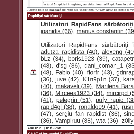
În total
0
rapidişti înregistraţi au vizitat forumul RapidFans în ultim
Aceste date se bazează pe rapidiştii RapidFans FORUM activi de peste 5 mi
Rapidişti sărbătoriţi
Utilizatori RapidFans sărbătoriţi
ioanidis (66)
,
marius constantin (39
Utilizatori RapidFans sărbătoriţ
adutza_rapidista (40)
,
alexenq (40
bLz (34)
,
boris1923 (39)
,
catapet
(43)
,
d'sg (36)
,
dani_coman_1 (33
(48)
,
Fabio (40)
,
florfr (43)
,
gdnrap
(36)
,
juve (42)
,
K1n9p1n (37)
,
kar
(40)
,
makaveli (39)
,
Marilena Bara
(36)
,
Mirceea1923 (34)
,
mircirpd (
(41)
,
pelegrin (51)
,
pufy_rapid (3
rapid4gl (38)
,
ronaldo99 (41)
,
rusn
(47)
,
sergiu_fan_rapidist (36)
,
sin
(36)
,
Vampiruu (38)
,
wta (36)
,
z0lly
Your IP is :
| IP tău este :