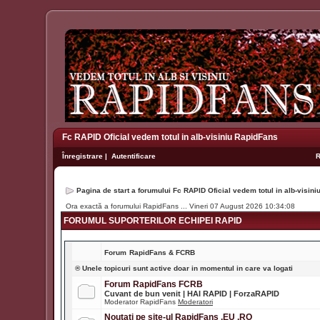
Fc RAPID Oficial vedem totul in alb-visiniu RapidFans
Înregistrare
|
Autentificare
Pagina de start a forumului Fc RAPID Oficial vedem totul in alb-visin
Ora exactă a forumului RapidFans ... Vineri 07 August 2026 10:34:08
FORUMUL SUPORTERILOR ECHIPEI RAPID
Forum
RapidFans & FCRB
® Unele topicuri sunt active doar in momentul in care va logati
Forum RapidFans FCRB
Cuvant de bun venit | HAI RAPID | ForzaRAPID
Moderator RapidFans
Moderatori
Noutati pe site-ul RapidFans .EU .RO