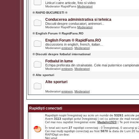
Linkuri catre articole, foto si video
Moderator RapidFans
Moderatori
® RAPID BUCURESTI ®
Conducerea administrativa si tehnica
Discutii despre conducatori, antrenori...
Moderator RapidFans
Moderatori
® English Forum ® RapidFans.RO
English Forum ® RapidFans.RO
discussions in english, french, italian...
Moderatori
eminem
,
Moderatori
® Discutii despre fotbalul international
Fotbalul in lume
Echipa preferata din strainatate. Cele mai puternice campiona
Moderatori
eminem
,
Moderatori
® Alte sporturi
Alte sporturi
Moderatori
eminem
,
Moderatori
Rapidişti conectati
Rapidiştii noştri înregistraţi au scris un număr de
53261
articole p
Avem
3113
rapidişti activi înregistraţi | cei cu adrese de mail ne
Cel mai nou rapidist înregistrat este:
Madalin1923
| Te poti inscrie 
În total aici sunt
27
rapidişti conectaţi : 0 Înregistraţi, 0 ascunşi ş
Cei mai mulţi rapidişti conectaţi au fost
5870
la data de Luni 20 I
RAPIDişti on-line:
Nici unul