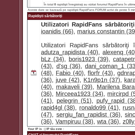
În total
0
rapidişti înregistraţi au vizitat forumul RapidFans în ultim
Aceste date se bazează pe rapidiştii RapidFans FORUM activi de peste 5 mi
Rapidişti sărbătoriţi
Utilizatori RapidFans sărbătoriţi
ioanidis (66)
,
marius constantin (39
Utilizatori RapidFans sărbătoriţ
adutza_rapidista (40)
,
alexenq (40
bLz (34)
,
boris1923 (39)
,
catapet
(43)
,
d'sg (36)
,
dani_coman_1 (33
(48)
,
Fabio (40)
,
florfr (43)
,
gdnrap
(36)
,
juve (42)
,
K1n9p1n (37)
,
kar
(40)
,
makaveli (39)
,
Marilena Bara
(36)
,
Mirceea1923 (34)
,
mircirpd (
(41)
,
pelegrin (51)
,
pufy_rapid (3
rapid4gl (38)
,
ronaldo99 (41)
,
rusn
(47)
,
sergiu_fan_rapidist (36)
,
sin
(36)
,
Vampiruu (38)
,
wta (36)
,
z0lly
Your IP is :
| IP tău este :