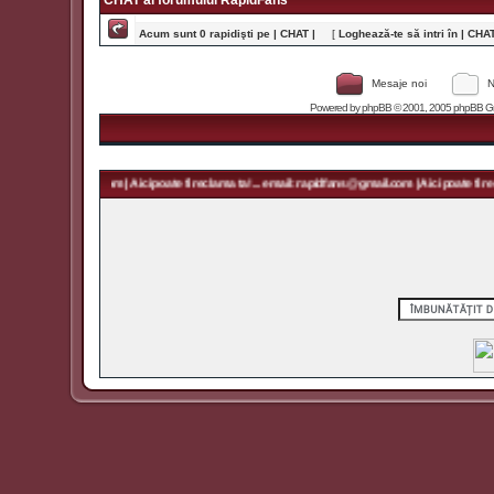
CHAT al forumului RapidFans
Acum sunt 0 rapidişti pe | CHAT |
[
Loghează-te să intri în | CHAT 
Mesaje noi
N
Powered by
phpBB
© 2001, 2005 phpBB Grou
 rapidfans@gmail.com | Aici poate fi reclama ta! ... email: rapidfans@gmail.com | Aici poate fi recl