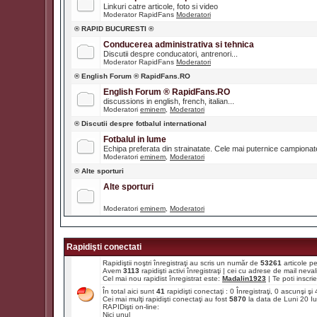
Linkuri catre articole, foto si video
Moderator RapidFans
Moderatori
® RAPID BUCURESTI ®
Conducerea administrativa si tehnica
Discutii despre conducatori, antrenori...
Moderator RapidFans
Moderatori
® English Forum ® RapidFans.RO
English Forum ® RapidFans.RO
discussions in english, french, italian...
Moderatori
eminem
,
Moderatori
® Discutii despre fotbalul international
Fotbalul in lume
Echipa preferata din strainatate. Cele mai puternice campiona
Moderatori
eminem
,
Moderatori
® Alte sporturi
Alte sporturi
Moderatori
eminem
,
Moderatori
Rapidişti conectati
Rapidiştii noştri înregistraţi au scris un număr de
53261
articole p
Avem
3113
rapidişti activi înregistraţi | cei cu adrese de mail ne
Cel mai nou rapidist înregistrat este:
Madalin1923
| Te poti inscrie 
În total aici sunt
41
rapidişti conectaţi : 0 Înregistraţi, 0 ascunşi ş
Cei mai mulţi rapidişti conectaţi au fost
5870
la data de Luni 20 I
RAPIDişti on-line:
Nici unul