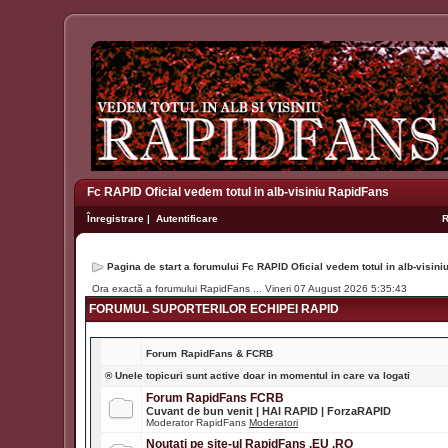
Fc RAPID Oficial vedem totul in alb-visiniu RapidFans
Înregistrare
|
Autentificare
Pagina de start a forumului Fc RAPID Oficial vedem totul in alb-visin
Ora exactă a forumului RapidFans ... Vineri 07 August 2026 5:35:43
FORUMUL SUPORTERILOR ECHIPEI RAPID
Forum
RapidFans & FCRB
® Unele topicuri sunt active doar in momentul in care va logati
Forum RapidFans FCRB
Cuvant de bun venit | HAI RAPID | ForzaRAPID
Moderator RapidFans
Moderatori
Noutati pe site-ul RapidFans .EU .RO