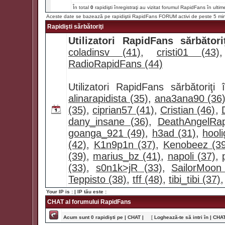
În total
0
rapidişti înregistraţi au vizitat forumul RapidFans în ultim
Aceste date se bazează pe rapidiştii RapidFans FORUM activi de peste 5 mi
Rapidişti sărbătoriţi
Utilizatori RapidFans sărbătoriţ
coladinsv (41)
,
cristi01 (43)
RadioRapidFans (44)
Utilizatori RapidFans sărbătoriţ
alinarapidista (35)
,
ana3ana90 (36
(35)
,
ciprian57 (41)
,
Cristian (46)
,
dany_insane (36)
,
DeathAngelRap
goanga_921 (49)
,
h3ad (31)
,
hool
(42)
,
K1n9p1n (37)
,
Kenobeez (39
(39)
,
marius_bz (41)
,
napoli (37)
,
(33)
,
s0n1k>jR (33)
,
SailorMoon
Teppisto (38)
,
tff (48)
,
tibi_tibi (37)
Your IP is :
| IP tău este :
CHAT al forumului RapidFans
Acum sunt 0 rapidişti pe | CHAT |
[
Loghează-te să intri în | CHAT 