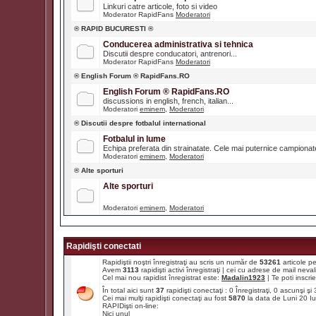
Linkuri catre articole, foto si video
Moderator RapidFans
Moderatori
® RAPID BUCURESTI ®
Conducerea administrativa si tehnica
Discutii despre conducatori, antrenori...
Moderator RapidFans
Moderatori
® English Forum ® RapidFans.RO
English Forum ® RapidFans.RO
discussions in english, french, italian...
Moderatori
eminem
,
Moderatori
® Discutii despre fotbalul international
Fotbalul in lume
Echipa preferata din strainatate. Cele mai puternice campiona
Moderatori
eminem
,
Moderatori
® Alte sporturi
Alte sporturi
Moderatori
eminem
,
Moderatori
Rapidişti conectati
Rapidiştii noştri înregistraţi au scris un număr de
53261
articole p
Avem
3113
rapidişti activi înregistraţi | cei cu adrese de mail ne
Cel mai nou rapidist înregistrat este:
Madalin1923
| Te poti inscrie 
În total aici sunt
37
rapidişti conectaţi : 0 Înregistraţi, 0 ascunşi ş
Cei mai mulţi rapidişti conectaţi au fost
5870
la data de Luni 20 I
RAPIDişti on-line:
Nici unul