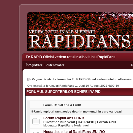
Fc RAPID Oficial vedem totul in alb-visiniu RapidFans
Înregistrare
|
Autentificare
Pagina de start a forumului Fc RAPID Oficial vedem totul in alb-visin
Ora exactă a forumului RapidFans ... Luni 10 August 2026 6:00:30
FORUMUL SUPORTERILOR ECHIPEI RAPID
Forum
RapidFans & FCRB
® Unele topicuri sunt active doar in momentul in care va logati
Forum RapidFans FCRB
Cuvant de bun venit | HAI RAPID | ForzaRAPID
Moderator RapidFans
Moderatori
Noutati pe site-ul RapidFans .EU .RO