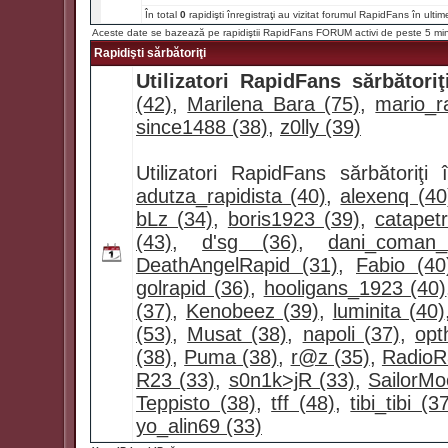
În total
0
rapidişti înregistraţi au vizitat forumul RapidFans în ultim
Aceste date se bazează pe rapidiştii RapidFans FORUM activi de peste 5 mi
Rapidişti sărbătoriţi
Utilizatori RapidFans sărbătoriţ
(42)
,
Marilena Bara (75)
,
mario_ra
since1488 (38)
,
z0lly (39)
Utilizatori RapidFans sărbătoriţ
adutza_rapidista (40)
,
alexenq (40
bLz (34)
,
boris1923 (39)
,
catapet
(43)
,
d'sg (36)
,
dani_coman
DeathAngelRapid (31)
,
Fabio (40
golrapid (36)
,
hooligans_1923 (40)
(37)
,
Kenobeez (39)
,
luminita (40)
(53)
,
Musat (38)
,
napoli (37)
,
opt
(38)
,
Puma (38)
,
r@z (35)
,
RadioR
R23 (33)
,
s0n1k>jR (33)
,
SailorMo
Teppisto (38)
,
tff (48)
,
tibi_tibi (3
yo_alin69 (33)