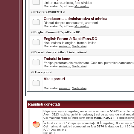
Linkuri catre articole, foto si video
Moderator RapidFans
Moderatori
® RAPID BUCURESTI ®
Conducerea administrativa si tehnica
Discutii despre conducatori, antrenori...
Moderator RapidFans
Moderatori
® English Forum ® RapidFans.RO
English Forum ® RapidFans.RO
discussions in english, french, italian...
Moderatori
eminem
,
Moderatori
® Discutii despre fotbalul international
Fotbalul in lume
Echipa preferata din strainatate. Cele mai puternice campiona
Moderatori
eminem
,
Moderatori
® Alte sporturi
Alte sporturi
Moderatori
eminem
,
Moderatori
Rapidişti conectati
Rapidiştii noştri înregistraţi au scris un număr de
53261
articole p
Avem
3113
rapidişti activi înregistraţi | cei cu adrese de mail ne
Cel mai nou rapidist înregistrat este:
Madalin1923
| Te poti inscrie 
În total aici sunt
17
rapidişti conectaţi : 0 Înregistraţi, 0 ascunşi ş
Cei mai mulţi rapidişti conectaţi au fost
5870
la data de Luni 20 I
RAPIDişti on-line:
Nici unul