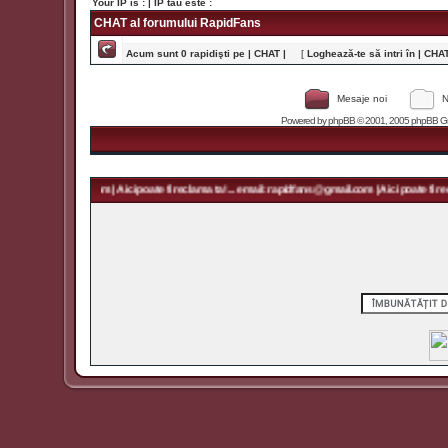
Your IP is :
| IP tău este :
CHAT al forumului RapidFans
Acum sunt 0 rapidişti pe | CHAT |
[
Loghează-te să intri în | CHAT 
Mesaje noi
N
Powered by
phpBB
© 2001, 2005 phpBB Grou
 rapidfans@gmail.com | Aici poate fi reclama ta! ... email: rapidfans@gmail.com | Aici poate fi recl