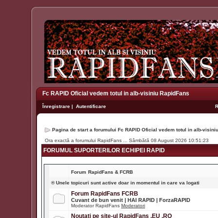
Fc RAPID Oficial vedem totul in alb-visiniu RapidFans
Înregistrare
|
Autentificare
Pagina de start a forumului Fc RAPID Oficial vedem totul in alb-visin
Ora exactă a forumului RapidFans ... Sâmbătă 08 August 2026 10:51:23
FORUMUL SUPORTERILOR ECHIPEI RAPID
Forum
RapidFans & FCRB
® Unele topicuri sunt active doar in momentul in care va logati
Forum RapidFans FCRB
Cuvant de bun venit | HAI RAPID | ForzaRAPID
Moderator RapidFans
Moderatori
Noutati pe site-ul RapidFans .EU .RO