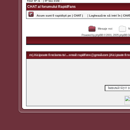
Your IP is :
| IP tău este :
CHAT al forumului RapidFans
Acum sunt 0 rapidişti pe | CHAT |
[
Loghează-te să intri în | CHAT 
Mesaje noi
N
Powered by
phpBB
© 2001, 2005 phpBB Grou
 rapidfans@gmail.com | Aici poate fi reclama ta! ... email: rapidfans@gmail.com | Aici poate fi recl