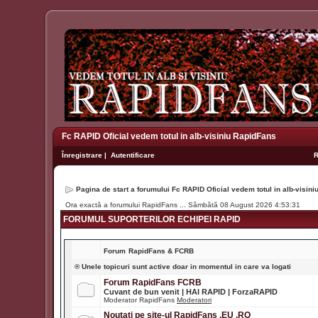
Fc RAPID Oficial vedem totul in alb-visiniu RapidFans
Înregistrare
|
Autentificare
Pagina de start a forumului Fc RAPID Oficial vedem totul in alb-visin
Ora exactă a forumului RapidFans ... Sâmbătă 08 August 2026 4:53:31
FORUMUL SUPORTERILOR ECHIPEI RAPID
Forum
RapidFans & FCRB
® Unele topicuri sunt active doar in momentul in care va logati
Forum RapidFans FCRB
Cuvant de bun venit | HAI RAPID | ForzaRAPID
Moderator RapidFans
Moderatori
Noutati pe site-ul RapidFans .EU .RO