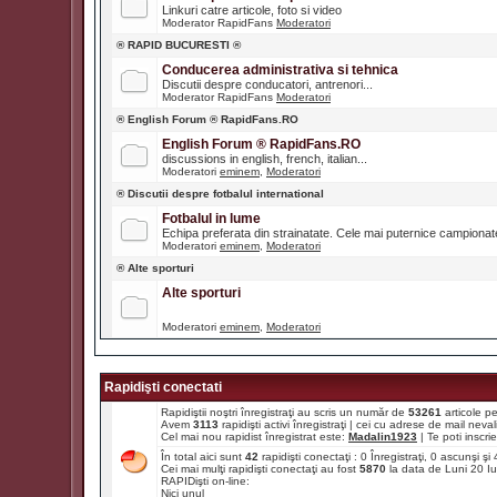
Linkuri catre articole, foto si video
Moderator RapidFans
Moderatori
® RAPID BUCURESTI ®
Conducerea administrativa si tehnica
Discutii despre conducatori, antrenori...
Moderator RapidFans
Moderatori
® English Forum ® RapidFans.RO
English Forum ® RapidFans.RO
discussions in english, french, italian...
Moderatori
eminem
,
Moderatori
® Discutii despre fotbalul international
Fotbalul in lume
Echipa preferata din strainatate. Cele mai puternice campiona
Moderatori
eminem
,
Moderatori
® Alte sporturi
Alte sporturi
Moderatori
eminem
,
Moderatori
Rapidişti conectati
Rapidiştii noştri înregistraţi au scris un număr de
53261
articole p
Avem
3113
rapidişti activi înregistraţi | cei cu adrese de mail ne
Cel mai nou rapidist înregistrat este:
Madalin1923
| Te poti inscrie 
În total aici sunt
42
rapidişti conectaţi : 0 Înregistraţi, 0 ascunşi ş
Cei mai mulţi rapidişti conectaţi au fost
5870
la data de Luni 20 I
RAPIDişti on-line:
Nici unul