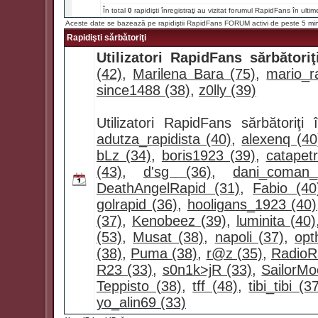
În total
0
rapidişti înregistraţi au vizitat forumul RapidFans în ultim
Aceste date se bazează pe rapidiştii RapidFans FORUM activi de peste 5 mi
Rapidişti sărbătoriţi
Utilizatori RapidFans sărbătoriţ
(42)
,
Marilena Bara (75)
,
mario_ra
since1488 (38)
,
z0lly (39)
Utilizatori RapidFans sărbătoriţ
adutza_rapidista (40)
,
alexenq (40
bLz (34)
,
boris1923 (39)
,
catapet
(43)
,
d'sg (36)
,
dani_coman
DeathAngelRapid (31)
,
Fabio (40
golrapid (36)
,
hooligans_1923 (40)
(37)
,
Kenobeez (39)
,
luminita (40)
(53)
,
Musat (38)
,
napoli (37)
,
opt
(38)
,
Puma (38)
,
r@z (35)
,
RadioR
R23 (33)
,
s0n1k>jR (33)
,
SailorMo
Teppisto (38)
,
tff (48)
,
tibi_tibi (3
yo_alin69 (33)