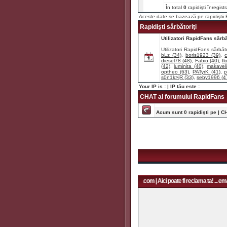
În total
0
rapidişti înregist
Aceste date se bazează pe rapidişti
Rapidişti sărbătoriţi
Utilizatori RapidFans sărbăt
Utilizatori RapidFans sărbăto
bLz (34)
,
boris1923 (39)
,
diesel78 (48)
,
Fabio (40)
,
fl
(42)
,
luminita (40)
,
makaveli
optheo (63)
,
PATyrK (41)
,
p
s0n1k>jR (33)
,
seby1996 (4
Your IP is :
| IP tău este :
CHAT al forumului RapidFans
Acum sunt 0 rapidişti pe | C
Aici poate fi reclama ta! ... email: rapidfans@gmail.com | Aici poate fi reclama ta! ... email