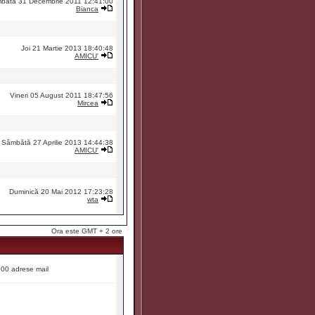
bătă 31 Decembrie 2011 12:41:00
Bianca
Joi 21 Martie 2013 18:40:48
AMICU'
Vineri 05 August 2011 18:47:56
Mircea
Sâmbătă 27 Aprilie 2013 14:44:38
AMICU'
Duminică 20 Mai 2012 17:23:28
wta
Ora este GMT + 2 ore
9000 adrese mail