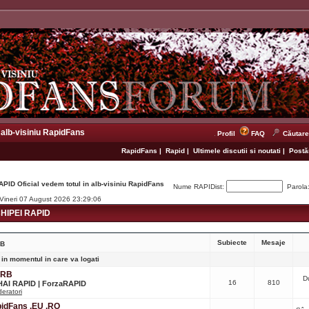
 alb-visiniu RapidFans
Profil
FAQ
Căutare
RapidFans
|
Rapid
|
Ultimele discutii si noutati
|
Postăr
APID Oficial vedem totul in alb-visiniu RapidFans
Nume RAPIDist:
Parola
 Vineri 07 August 2026 23:29:06
IPEI RAPID
Subiecte
Mesaje
RB
 in momentul in care va logati
CRB
D
16
810
 HAI RAPID | ForzaRAPID
eratori
apidFans .EU .RO