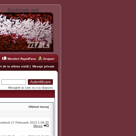
Membrii RapidFans
Grupuri
i de la ultima vizită
|
Mesaje private
:
Mesajele la care nu s-a răspuns
Ultimul mesaj
uminică 17 Februarie 2013 1:06:35
Mircea