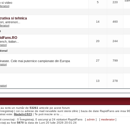
Sâm
5
220
o si video
eratori
ativa si tehnica
14
460
ri, antrenori...
eratori
O
pidFans.RO
20
244
nch, italian...
atori
tional
27
799
ainatate. Cele mai puternice campionate din Europa
atori
13
278
atori
aţi au scris un număr de
53261
articole pe acest forum
i înregistraţi | cei cu adrese de mail nevalide sunt stersi zilnic | baza de date RapidFans are insa 
strat este:
Madalin1923
| Te poti inscrie si tu ...
ti conectaţi : 0 Înregistraţi, 0 ascunşi şi 24 vizitatori RapidFans [
admin
] [
moderator
]
ectaţi au fost
5870
la data de Luni 20 Iulie 2026 20:01:24