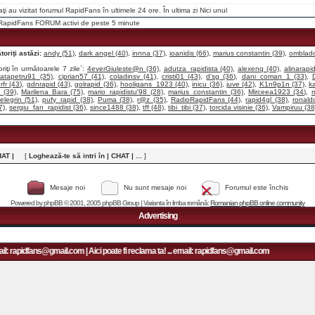
raţi au vizitat forumul RapidFans în ultimele 24 ore. În ultima zi
Nici unul
i RapidFans FORUM activi de peste 5 minute
oriţi astăzi:
andy (51)
,
dark angel (40)
,
innna (37)
,
ioanidis (66)
,
marius constantin (39)
,
omblado
riţi în următoarele 7 zile`:
4everGiuleste@n (36)
,
adutza_rapidista (40)
,
alexenq (40)
,
alinarapid
catapetru91 (35)
,
ciprian57 (41)
,
coladinsv (41)
,
cristi01 (43)
,
d'sg (36)
,
dani_coman_1 (33)
,
orfr (43)
,
gdnrapid (43)
,
golrapid (36)
,
hooligans_1923 (40)
,
inicu (36)
,
juve (42)
,
K1n9p1n (37)
,
k
 (39)
,
Marilena Bara (75)
,
mario_rapidistu'98 (28)
,
marius_constantin (36)
,
Mirceea1923 (34)
,
m
elegrin (51)
,
pufy_rapid (38)
,
Puma (38)
,
r@z (35)
,
RadioRapidFans (44)
,
rapid4gl (38)
,
ronald
7)
,
sergiu_fan_rapidist (36)
,
since1488 (38)
,
tff (48)
,
tibi_tibi (37)
,
torcida visinie (36)
,
Vampiruu (38
HAT |
[
Loghează-te să intri în | CHAT | ...
]
Mesaje noi
Nu sunt mesaje noi
Forumul este închis
Powered by
phpBB
© 2001, 2005 phpBB Group | Varianta în limba română:
Romanian phpBB online community
Advertising
: rapidfans@gmail.com | Aici poate fi reclama ta! ... email: rapidfans@gmail.com