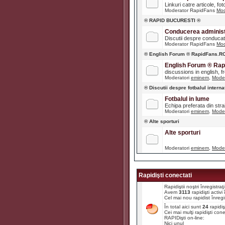
Linkuri catre articole, fot
Moderator RapidFans
Mod
® RAPID BUCURESTI ®
Conducerea administr
Discutii despre conducato
Moderator RapidFans
Mod
® English Forum ® RapidFans.R
English Forum ® Ra
discussions in english, fre
Moderatori
eminem
,
Moder
® Discutii despre fotbalul interna
Fotbalul in lume
Echipa preferata din str
Moderatori
eminem
,
Moder
® Alte sporturi
Alte sporturi
Moderatori
eminem
,
Moder
Rapidişti conectati
Rapidiştii noştri înregistr
Avem
3113
rapidişti activ
Cel mai nou rapidist înregi
În total aici sunt
24
rapidiş
Cei mai mulţi rapidişti con
RAPIDişti on-line:
Nici unul