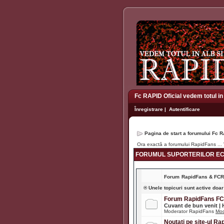
Fc RAPID Oficial vedem totul in
Înregistrare
|
Autentificare
Pagina de start a forumului Fc R
Ora exactă a forumului RapidFans ...
FORUMUL SUPORTERILOR ECH
Forum
RapidFans & FC
® Unele topicuri sunt active doar
Forum RapidFans F
Cuvant de bun venit |
Moderator RapidFans
Mod
Noutati pe site-ul R