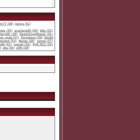
n77 (38)
,
pancu (41)
ista (35)
,
ana3ana90 (36)
,
blitz (32)
,
Dany99 (38)
,
DeathAngelRapid (31)
,
ara_spak (47)
,
Kenobeez (39)
,
liviu84
ircirpd (53)
,
Musat (38)
,
napoli (37)
,
o99 (41)
,
rusnak (42)
,
Ryff R23 (33)
,
)
,
wta (36)
,
z0lly (39)