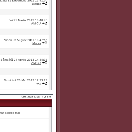
bătă 31 Decembrie 2011 12:41:00
Bianca
Joi 21 Martie 2013 18:40:48
AMICU'
Vineri 05 August 2011 18:47:56
Mircea
Sâmbătă 27 Aprilie 2013 14:44:38
AMICU'
Duminică 20 Mai 2012 17:23:28
wta
Ora este GMT + 2 ore
9000 adrese mail