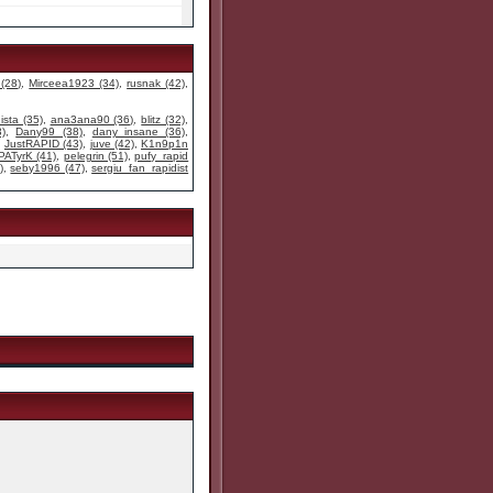
 (28)
,
Mirceea1923 (34)
,
rusnak (42)
,
ista (35)
,
ana3ana90 (36)
,
blitz (32)
,
)
,
Dany99 (38)
,
dany_insane (36)
,
,
JustRAPID (43)
,
juve (42)
,
K1n9p1n
PATyrK (41)
,
pelegrin (51)
,
pufy_rapid
)
,
seby1996 (47)
,
sergiu_fan_rapidist