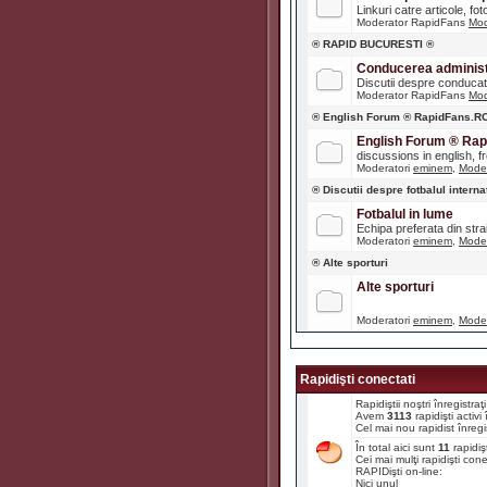
Linkuri catre articole, fot
Moderator RapidFans
Mod
® RAPID BUCURESTI ®
Conducerea administr
Discutii despre conducato
Moderator RapidFans
Mod
® English Forum ® RapidFans.R
English Forum ® Ra
discussions in english, fre
Moderatori
eminem
,
Moder
® Discutii despre fotbalul interna
Fotbalul in lume
Echipa preferata din str
Moderatori
eminem
,
Moder
® Alte sporturi
Alte sporturi
Moderatori
eminem
,
Moder
Rapidişti conectati
Rapidiştii noştri înregistr
Avem
3113
rapidişti activ
Cel mai nou rapidist înregi
În total aici sunt
11
rapidiş
Cei mai mulţi rapidişti con
RAPIDişti on-line:
Nici unul