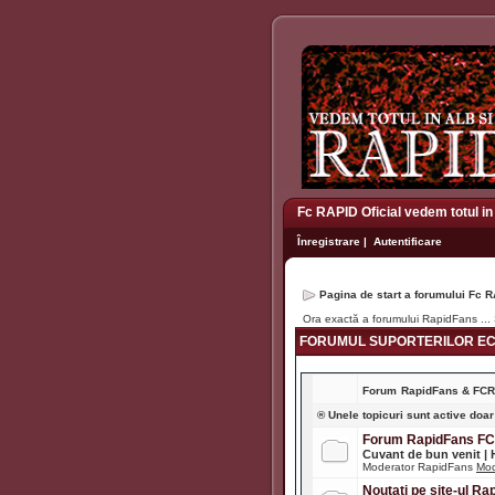
Fc RAPID Oficial vedem totul in
Înregistrare
|
Autentificare
Pagina de start a forumului Fc R
Ora exactă a forumului RapidFans ..
FORUMUL SUPORTERILOR ECH
Forum
RapidFans & FC
® Unele topicuri sunt active doar
Forum RapidFans F
Cuvant de bun venit |
Moderator RapidFans
Mod
Noutati pe site-ul R