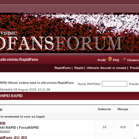
 alb-visiniu RapidFans
Profil
FAQ
Căutare
RapidFans
|
Rapid
|
Ultimele discutii si noutati
|
Postăr
APID Oficial vedem totul in alb-visiniu RapidFans
Nume RAPIDist:
Parola
. Sâmbătă 08 August 2026 10:11:38
IPEI RAPID
Subiecte
Mesaje
RB
 in momentul in care va logati
CRB
D
16
810
 HAI RAPID | ForzaRAPID
eratori
apidFans .EU .RO