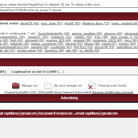
raţi au vizitat forumul RapidFans în ultimele 24 ore. În ultima zi
Nici unul
i RapidFans FORUM activi de peste 5 minute
toriţi astăzi:
diesel78 (48)
,
kara_spak (47)
,
liviu84 (42)
,
Marilena Bara (75)
,
mario_rapidistu'98
riţi în următoarele 7 zile`:
4everGiuleste@n (36)
,
adutza_rapidista (40)
,
alexenq (40)
,
alinarapid
,
catapetru91 (35)
,
ciprian57 (41)
,
coladinsv (41)
,
cristi01 (43)
,
d'sg (36)
,
dani_coman_1 (33
o (40)
,
florfr (43)
,
gdnrapid (43)
,
goanga_921 (49)
,
golrapid (36)
,
hooligans_1923 (40)
,
inicu (36)
ta (40)
,
makaveli (39)
,
marius_constantin (36)
,
mircirpd (53)
,
Musat (38)
,
napoli (37)
,
optheo (63)
,
adioRapidFans (44)
,
rapid4gl (38)
,
ronaldo99 (41)
,
Ryff R23 (33)
,
s0n1k>jR (33)
,
SailorMoon (42
ibi_tibi (37)
,
torcida visinie (36)
,
Vampiruu (38)
,
wta (36)
,
yo_alin69 (33)
HAT |
[
Loghează-te să intri în | CHAT | ...
]
Mesaje noi
Nu sunt mesaje noi
Forumul este închis
Powered by
phpBB
© 2001, 2005 phpBB Group | Varianta în limba română:
Romanian phpBB online community
Advertising
: rapidfans@gmail.com | Aici poate fi reclama ta! ... email: rapidfans@gmail.com