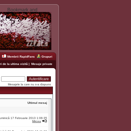
Membrii RapidFans
Grupuri
i de la ultima vizită
|
Mesaje private
:
Mesajele la care nu s-a răspuns
Ultimul mesaj
uminică 17 Februarie 2013 1:06:35
Mircea