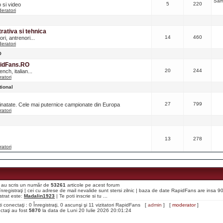
Sâm
5
220
o si video
eratori
ativa si tehnica
14
460
ri, antrenori...
eratori
O
pidFans.RO
20
244
nch, italian...
atori
tional
27
799
ainatate. Cele mai puternice campionate din Europa
atori
13
278
atori
aţi au scris un număr de
53261
articole pe acest forum
i înregistraţi | cei cu adrese de mail nevalide sunt stersi zilnic | baza de date RapidFans are insa 
strat este:
Madalin1923
| Te poti inscrie si tu ...
ti conectaţi : 0 Înregistraţi, 0 ascunşi şi 11 vizitatori RapidFans [
admin
] [
moderator
]
ectaţi au fost
5870
la data de Luni 20 Iulie 2026 20:01:24