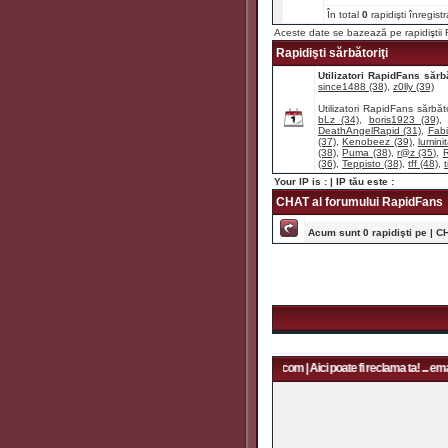
În total
0
rapidişti înregist
Aceste date se bazează pe rapidişti
Rapidişti sărbătoriţi
Utilizatori RapidFans sărbă
since1488 (38)
,
z0lly (39)
Utilizatori RapidFans sărbăto
bLz (34)
,
boris1923 (39)
DeathAngelRapid (31)
,
Fabi
(37)
,
Kenobeez (39)
,
lumini
(38)
,
Puma (38)
,
r@z (35)
,
R
(36)
,
Teppisto (38)
,
tff (48)
,
t
Your IP is :
| IP tău este :
CHAT al forumului RapidFans
Acum sunt 0 rapidişti pe | C
Aici poate fi reclama ta! ... email: rapidfans@gmail.com | Aici poate fi reclama ta! ... email